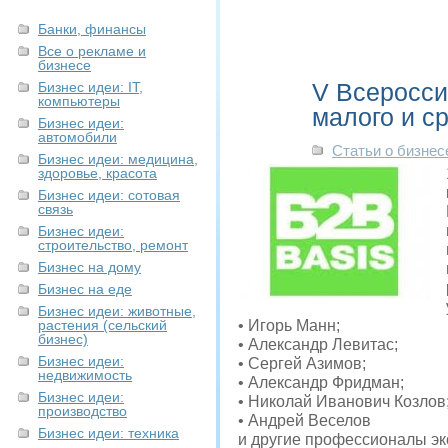
Банки, финансы
Все о рекламе и
бизнесе
V Всеросси
Бизнес идеи: IT,
компьютеры
малого и с
Бизнес идеи:
автомобили
Статьи о бизнес
Бизнес идеи: медицина,
здоровье, красота
Бизнес идеи: сотовая
связь
Бизнес идеи:
строительство, ремонт
Бизнес на дому
Бизнес на еде
Бизнес идеи: животные,
растения (сельский
• Игорь Манн;
бизнес)
• Александр Левитас;
Бизнес идеи:
• Сергей Азимов;
недвижимость
• Александр Фридман;
Бизнес идеи:
• Николай Иванович Козлов
производство
• Андрей Веселов
Бизнес идеи: техника
и другие профессионалы эк