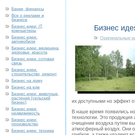
Банки, финансы
Все о рекламе и
бизнесе
Бизнес иде
Бизнес идеи: IT,
компьютеры
Бизнес идеи:
Оригинальные и
автомобили
Бизнес идеи: медицина,
здоровье, красота
Бизнес идеи: сотовая
связь
Бизнес идеи:
строительство, ремонт
Бизнес на дому
Бизнес на еде
Бизнес идеи: животные,
растения (сельский
их доступными но эффект о
бизнес)
Бизнес идеи:
В наше время появились но
недвижимость
технологии. Это продукция
Бизнес идеи:
очищении воздуха путем вы
производство
атмосферный воздух. Они о
Бизнес идеи: техника
грибков, а также удаляют в