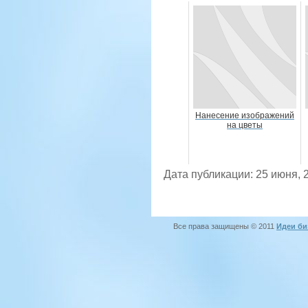
Нанесение изображений
на цветы
Дата публикации: 25 июня, 
Все права защищены © 2011
Идеи би