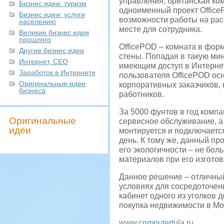
управления, британская ко
Бизнес идеи: туризм
одноименный проект Offic
Бизнес идеи: услуги
возможности работы на рас
населению
месте для сотрудника.
Великие бизнес идеи
прошлого
OfficePOD – комната в фор
Другие бизнес идеи
стены. Попадая в такую мин
Интернет, СЕО
имеющим доступ в Интернет
Заработок в Интернете
пользователя OfficePOD ос
Оригинальные идеи
корпоративных заказчиков,
бизнеса
работников.
За 5000 фунтов в год компа
Оригинальные
сервисное обслуживание, а 
идеи
монтируется и подключаетс
день. К тому же, данный пр
его экологичности – не бол
материалов при его изгото
Данное решение – отличный
условиях для сосредоточен
кабинет одного из уголков 
покупка недвижимости в Мо
www.computertula.ru