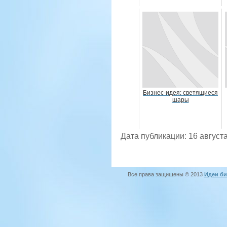
Бизнес-идея: светящиеся
шары
Дата публикации: 16 августа
Все права защищены © 2013
Идеи би