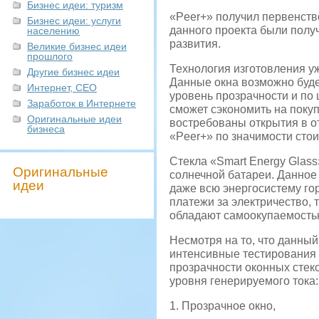
Бизнес идеи: туризм
«Peer+» получил первенств
Бизнес идеи: услуги
данного проекта были полу
населению
развития.
Великие бизнес идеи
прошлого
Технология изготовления у
Другие бизнес идеи
Данные окна возможно буде
Интернет, СЕО
уровень прозрачности и по 
Заработок в Интернете
сможет сэкономить на поку
Оригинальные идеи
востребованы открытия в о
бизнеса
«Peer+» по значимости стои
Стекла «Smart Energy Glas
Оригинальные
солнечной батареи. Данное
идеи
даже всю энергосистему го
платежи за электричество, 
обладают самоокупаемостью
Несмотря на то, что данный
интенсивные тестирования 
прозрачности оконных стеко
уровня генерируемого тока:
1. Прозрачное окно,