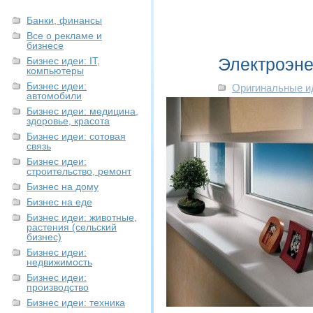
Банки, финансы
Все о рекламе и
бизнесе
Электроэне
Бизнес идеи: IT,
компьютеры
Бизнес идеи:
Оригинальные и
автомобили
Бизнес идеи: медицина,
здоровье, красота
Бизнес идеи: сотовая
связь
Бизнес идеи:
строительство, ремонт
Бизнес на дому
Бизнес на еде
Бизнес идеи: животные,
растения (сельский
бизнес)
Бизнес идеи:
недвижимость
Бизнес идеи:
производство
Бизнес идеи: техника