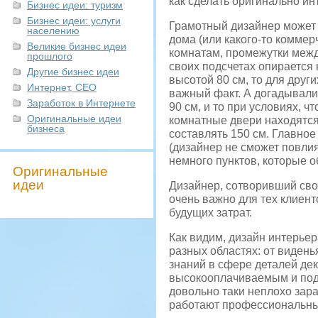
как сделать оригинально ин
Бизнес идеи: туризм
Бизнес идеи: услуги
Грамотный дизайнер может 
населению
дома (или какого-то коммер
Великие бизнес идеи
комнатам, промежутки межд
прошлого
своих подсчетах опирается
Другие бизнес идеи
высотой 80 см, то для други
Интернет, СЕО
важный факт. А догадывали
Заработок в Интернете
90 см, и то при условиях, ч
Оригинальные идеи
комнатные двери находятся
бизнеса
составлять 150 см. Главное
(дизайнер не сможет повлия
немного пунктов, которые о
Оригинальные
идеи
Дизайнер, сотворивший свой
очень важно для тех клиент
будущих затрат.
Как видим, дизайн интерье
разных областях: от видень
знаний в сфере деталей дек
высокооплачиваемым и под
довольно таки неплохо зара
работают профессиональные