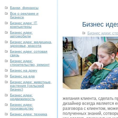
Банки, финансы
Все о рекламе и
бизнесе
Бизнес иде
Бизнес идеи: IT,
компьютеры
Бизнес идеи:
Бизнес идеи: ст
автомобили
Бизнес идеи: медицина,
здоровье, красота
Бизнес идеи: сотовая
связь
Бизнес идеи:
строительство, ремонт
Бизнес на дому
Бизнес на еде
Бизнес идеи: животные,
растения (сельский
бизнес)
Бизнес идеи:
желания клиента, сделать 
недвижимость
дизайнер всегда является 
Бизнес идеи:
производство
разговора с клиентом, може
полученных знаний, сотвори
Бизнес идеи: техника