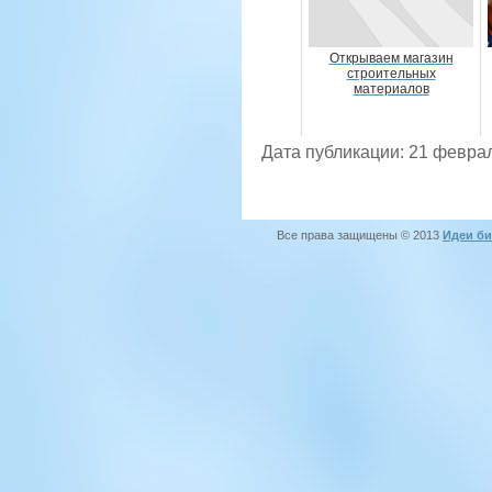
Открываем магазин
строительных
материалов
Дата публикации: 21 февра
Все права защищены © 2013
Идеи би