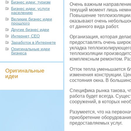
Бизнес идеи: туризм
Очень важным направлением
Бизнес идеи: услуги
текущий момент лишь немно
населению
Повышение теплоизоляции, 
Великие бизнес идеи
оказывают очень небольшое
прошлого
от данного вида работ.
Другие бизнес идеи
Интернет, СЕО
Организация, которая дела
предоставлять очень широки
Заработок в Интернете
укладка теплоизолирующего
Оригинальные идеи
бизнеса
теплоизоляции производитс
комплексным ремонтом. Раз
Отток тепла уменьшается б
Оригинальные
изменения конструкции. Цен
идеи
состояния окна. В большинст
Специфика рынка такова, ч
работа будет всегда. Суще
сооружений, в которых нео
Разумеется, что на первон
приобретение оборудования
предоставляемых услуг.