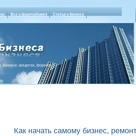
екс
Все о франчайзинге
Статьи о бизнесе
, бизнесе, кредитах, форексе
Как начать самому бизнес, ремон