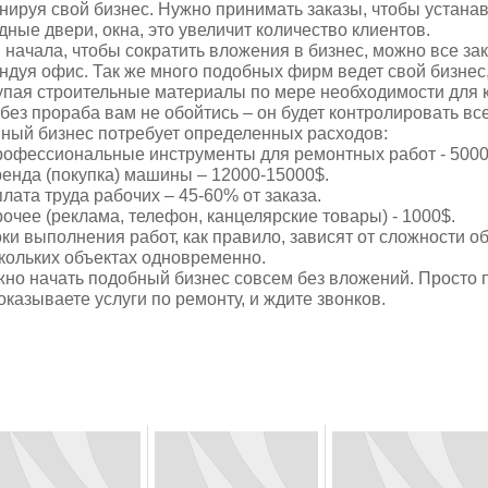
нируя свой бизнес. Нужно принимать заказы, чтобы устана
дные двери, окна, это увеличит количество клиентов.
 начала, чтобы сократить вложения в бизнес, можно все за
ндуя офис. Так же много подобных фирм ведет свой бизнес,
упая строительные материалы по мере необходимости для к
 без прораба вам не обойтись – он будет контролировать вс
ный бизнес потребует определенных расходов:
рофессиональные инструменты для ремонтных работ - 5000
ренда (покупка) машины – 12000-15000$.
плата труда рабочих – 45-60% от заказа.
рочее (реклама, телефон, канцелярские товары) - 1000$.
ки выполнения работ, как правило, зависят от сложности о
кольких объектах одновременно.
но начать подобный бизнес совсем без вложений. Просто п
оказываете услуги по ремонту, и ждите звонков.