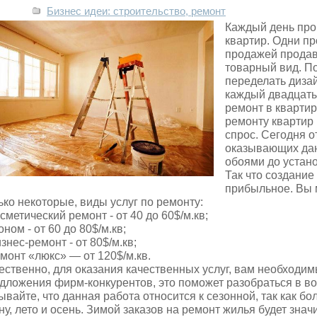
Бизнес идеи: строительство, ремонт
Каждый день про
квартир. Одни пр
продажей продав
товарный вид. По
переделать дизай
каждый двадцаты
ремонт в квартир
ремонту квартир
спрос. Сегодня 
оказывающих дан
обоями до устан
Так что создани
прибыльное. Вы м
ько некоторые, виды услуг по ремонту:
осметический ремонт - от 40 до 60$/м.кв;
коном - от 60 до 80$/м.кв;
изнес-ремонт - от 80$/м.кв;
емонт «люкс» — от 120$/м.кв.
ественно, для оказания качественных услуг, вам необходи
дложения фирм-конкурентов, это поможет разобраться в во
ывайте, что данная работа относится к сезонной, так как б
ну, лето и осень. Зимой заказов на ремонт жилья будет знач