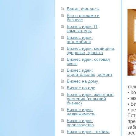
Банки, финансы
Все о рекламе и
бизнесе
Бизнес идеи: IT,
компьютеры
Бизнес идеи:
автомобили
Бизнес идеи: медицина,
здоровье, красота
Бизнес идеи: сотовая
связь
Бизнес идеи:
строительство, ремонт
Бизнес на дому
тол
Бизнес на еде
• К
Бизнес идеи: животные,
• э
растения (сельский
бизнес)
• Б
Бизнес идеи:
• р
недвижимость
Ест
Бизнес идеи:
пре
производство
заб
Бизнес идеи: техника
вес