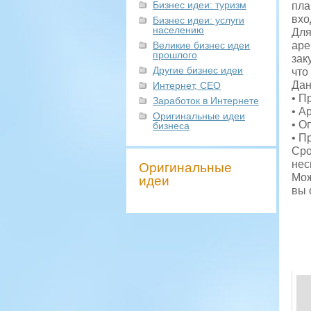
Бизнес идеи: туризм
пла
вхо
Бизнес идеи: услуги
населению
Для
Великие бизнес идеи
аре
прошлого
зак
Другие бизнес идеи
что
Дан
Интернет, СЕО
• П
Заработок в Интернете
• А
Оригинальные идеи
• О
бизнеса
• П
Сро
нес
Оригинальные
Мож
идеи
вы 