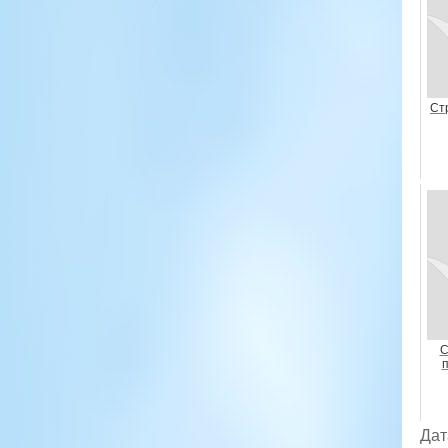
Ст
С
Дат