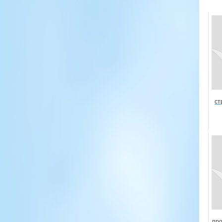
ст
про