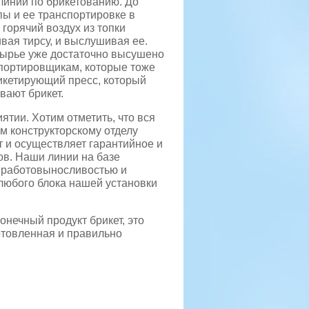
линии по брикетованию. До
ы и ее транспортировке в
горячий воздух из топки
вая тирсу, и выслушивая ее.
 сырье уже достаточно высушено
спортировщикам, которые тоже
икетирующий пресс, который
вают брикет.
тии. Хотим отметить, что вся
м конструкторскому отделу
 и осуществляет гарантийное и
ов. Наши линии на базе
, работовыносливостью и
любого блока нашей установки
нечный продукт брикет, это
отовленная и правильно