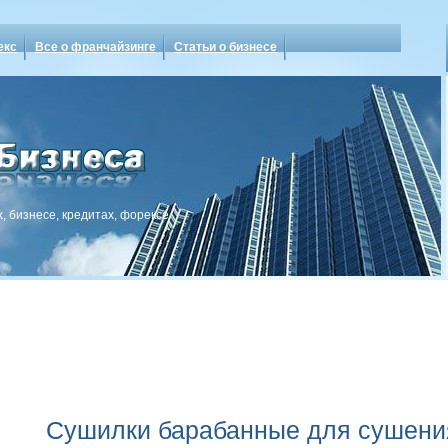
екс
Все о франчайзинге
Статьи о бизнесе
, бизнесе, кредитах, форексе
Сушилки барабанные для сушени