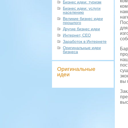
ком
Бизнес идеи: туризм
ком
Бизнес идеи: услуги
нак
населению
наг
Великие бизнес идеи
Пос
прошлого
для
Другие бизнес идеи
изг
Интернет, СЕО
соб
Заработок в Интернете
Оригинальные идеи
Бар
бизнеса
про
наш
пос
Оригинальные
суш
идеи
эко
вы 
Зак
пре
выс