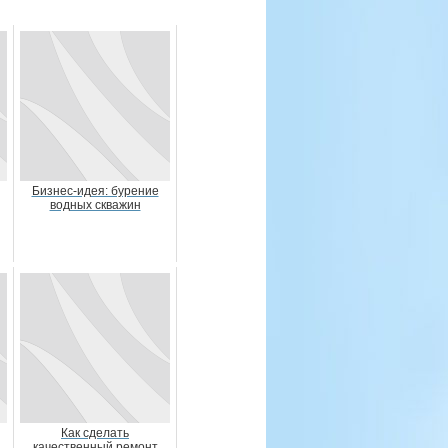
Бизнес-идея: бурение
водных скважин
Как сделать
й
качественный ремонт