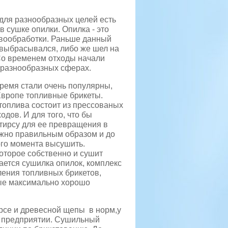
 для разнообразных целей есть
в сушке опилки. Опилка - это
вообработки. Раньше данный
 выбрасывался, либо же шел на
о временем отходы начали
 разнообразных сферах.
ремя стали очень популярны,
Европе топливные брикеты.
топлива состоит из прессованых
одов. И для того, что бы
 тирсу для ее превращения в
ужно правильным образом и до
го момента высушить.
оторое собственно и сушит
ается сушилка опилок, комплекс
ления топливных брикетов,
рые максимально хорошо
рсе и древесной щепы в норм,у
м предприятии. Сушильный