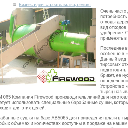
Бизнес идеи: строительство, ремонт
Очень часто
потребность 
отходы дере
вид отходов
удобрение.
С
применять в
Последнее в
особенно в 
Данный вид 
тирсовых отх
подготовить
брикет, ее н
определенно
Устройство к
тырсц назыв
 065 Компания Firewood производитель линий для изготов
етует использовать специальные барабанные сушки, кото
ходят для этих целей.
абанные сушки на базе АВ5065 для приведения влаги в ты
юбых объемах и количествах доступны в продаже на наше