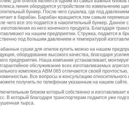
плекс для опилок является одним из самых важных блоков 
плекса линия оборудуется устройством по измельчению щеп
опительный бункер. После чего сушилка, где под давлением 
нетает в барабан. Барабан вращается,тем самым перемеши
ле чего все это подается в накопительный бункер. Данное
 изготовления из него конечного продукта. Благодаря тран
отавливают на нашем предприятии. Стружка, подается в бр
ственно под большим давлением и температурой изготавли
абанные сушки для опилок купить можно на нашем предприя
дукция, оборудование высокого качества, благодаря усилия
его предприятия. Наша компания устанавливает, монтирует
тгарантийное обслуживание всех изготавливаемых агрегат
ильного комплекса АВМ 065 отличаются своей прочтостью
номичностью. Все вопросы и консультацию относительного 
можете получить по телефонам указанным на нашем сайте.
лючительным блоком который собственно и изготавливает ко
сс. В который благодаря транспортерам подается уже подг
ушенная тырса.