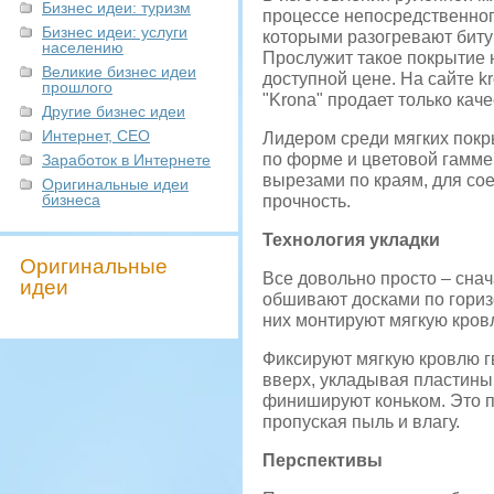
Бизнес идеи: туризм
процессе непосредственног
Бизнес идеи: услуги
которыми разогревают битум
населению
Прослужит такое покрытие 
Великие бизнес идеи
доступной цене. На сайте k
прошлого
"Krona" продает только кач
Другие бизнес идеи
Интернет, СЕО
Лидером среди мягких покры
по форме и цветовой гамме
Заработок в Интернете
вырезами по краям, для сое
Оригинальные идеи
бизнеса
прочность.
Технология укладки
Оригинальные
Все довольно просто – сна
идеи
обшивают досками по гориз
них монтируют мягкую кров
Фиксируют мягкую кровлю г
вверх, укладывая пластины 
финишируют коньком. Это по
пропуская пыль и влагу.
Перспективы