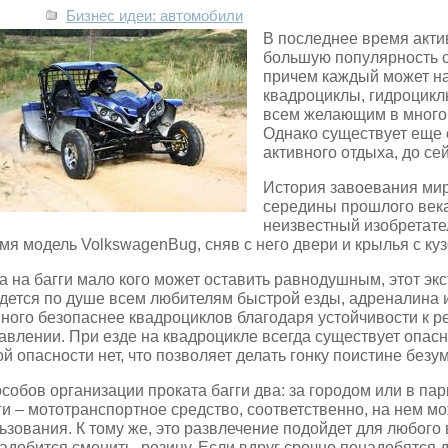
Бизнес идеи: автомобили
В последнее время акти
большую популярность с
причем каждый может на
квадроциклы, гидроцикл
всем желающим в много
Однако существует еще 
активного отдыха, до се
История завоевания мира
середины прошлого века 
неизвестный изобретате
мя модель VolkswagenBug, сняв с него двери и крылья с куз
а на багги мало кого может оставить равнодушным, этот эк
дется по душе всем любителям быстрой езды, адреналина и
ного безопаснее квадроциклов благодаря устойчивости к ре
авлении. При езде на квадроцикле всегда существует опасн
ой опасности нет, что позволяет делать гонку поистине безу
собов организации проката багги два: за городом или в парк
ги – мототранспортное средство, соответственно, на нем м
ьзования. К тому же, это развлечение подойдет для любого 
адобится сменить резину. Если вдруг срочно понадобятся 