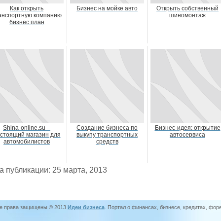
Как открыть
Бизнес на мойке авто
Открыть собственный
анспортную компанию
шиномонтаж
бизнес план
Shina-online.su –
Создание бизнеса по
Бизнес-идея: открытие
стоящий магазин для
выкупу транспортных
автосервиса
автомобилистов
средств
а публикации: 25 марта, 2013
е права защищены © 2013
Идеи бизнеса
. Портал о финансах, бизнесе, кредитах, фор