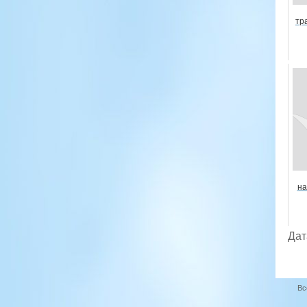
тр
на
Дат
Вс