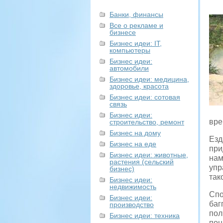
Банки, финансы
Все о рекламе и
бизнесе
Бизнес идеи: IT,
компьютеры
Бизнес идеи:
автомобили
Бизнес идеи: медицина,
здоровье, красота
Бизнес идеи: сотовая
связь
Бизнес идеи:
вре
строительство, ремонт
Бизнес на дому
Езд
Бизнес на еде
при
Бизнес идеи: животные,
нам
растения (сельский
упр
бизнес)
так
Бизнес идеи:
недвижимость
Спо
Бизнес идеи:
баг
производство
пол
Бизнес идеи: техника
пон