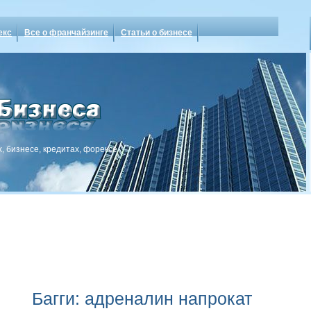
екс
Все о франчайзинге
Статьи о бизнесе
, бизнесе, кредитах, форексе
Багги: адреналин напрокат