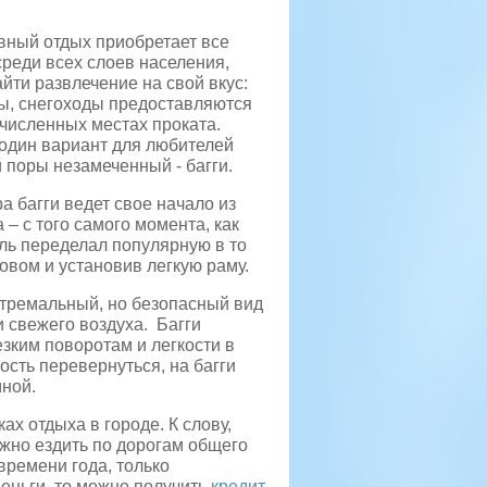
вный отдых приобретает все
реди всех слоев населения,
йти развлечение на свой вкус:
ы, снегоходы предоставляются
численных местах проката.
один вариант для любителей
й поры незамеченный - багги.
 багги ведет свое начало из
– с того самого момента, как
ль переделал популярную в то
овом и установив легкую раму.
стремальный, но безопасный вид
 свежего воздуха. Багги
зким поворотам и легкости в
ость перевернуться, на багги
мной.
ах отдыха в городе. К слову,
ожно ездить по дорогам общего
времени года, только
деньги, то можно получить
кредит