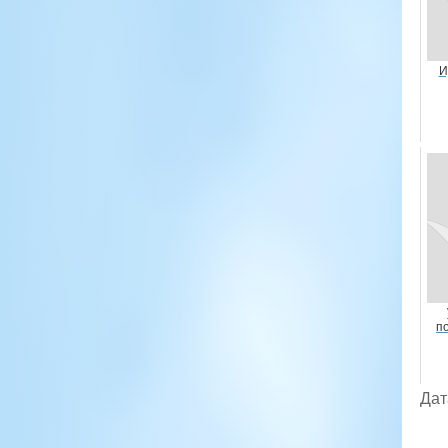
И
п
Дат