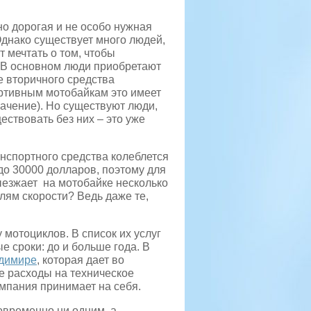
но дорогая и не особо нужная
Однако существует много людей,
 мечтать о том, чтобы
. В основном люди приобретают
е вторичного средства
ртивным мотобайкам это имеет
начение). Но существуют люди,
ествовать без них – это уже
анспортного средства колеблется
до 30000 долларов, поэтому для
ыезжает на мотобайке несколько
елям скорости? Ведь даже те,
 мотоциклов. В список их услуг
е сроки: до и больше года. В
адимире
, которая дает во
е расходы на техническое
мпания принимает на себя.
овременно ни одним, а