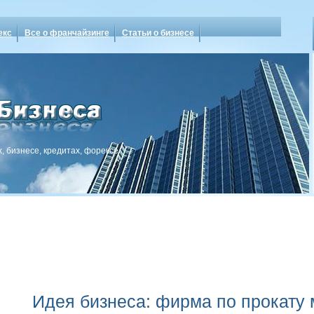
екс
Все о франчайзинге
Статьи о бизнесе
, бизнесе, кредитах, форексе
Идея бизнеса: фирма по прокату 