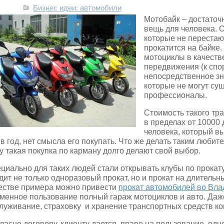
Бизнес идеи: автомобили
Мотобайк – достаточ
вещь для человека. 
которые не перестают
прокатится на байке
мотоциклы в качеств
передвижения (к спо
непосредственное
з
которые не могут сущ
профессионалы.
Стоимость такого тр
в пределах от 10000 
человека, который в
 в год, нет смысла его покупать. Что же делать таким любит
у такая покупка по карману долго делают свой выбор.
циально для таких людей стали открывать клубы по прокату
дит не только одноразовый прокат, но и прокат на длительны
естве примера можно привести
прокат автомобилей во Вл
менное пользование полный гараж мотоциклов и авто. Даж
луживание, страховку и хранение транспортных средств ко
ласно договору, клиенту дается право на пользование одн