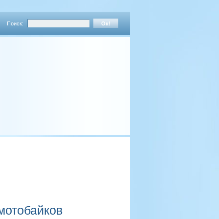
Поиск:
мотобайков