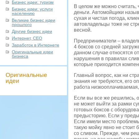
Бизнес идеи: туризм
В целом же можно считать,
Бизнес идеи: услуги
деньги. Автомойщики называ
населению
сухая и чистая погода, кли
Великие бизнес идеи
автовладельцы тоже не ст
прошлого
весной.
Другие бизнес идеи
Интернет, СЕО
Предприниматели – владель
Заработок в Интернете
4 боксов со средней загруж
Оригинальные идеи
данном случае относятся о
бизнеса
нарушения в правилах слива
которые приходится компе
Оригинальные
Главный вопрос, как ни стр
идеи
знания не требуются, его о
работа низкооплачиваемая,
Если вы все же решились, 
не может выйти за рамки су
готовых боксов с оборудов
предысторию. Если у преды
Если имели место проблемы
такую мойку явно не стоит 
со сливом. Прежде, чем реш