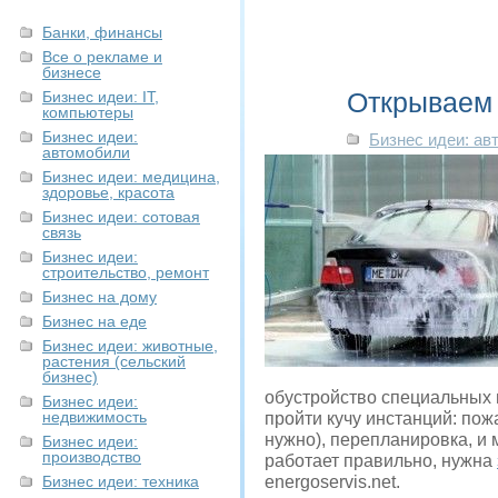
Банки, финансы
Все о рекламе и
бизнесе
Открываем 
Бизнес идеи: IT,
компьютеры
Бизнес идеи:
Бизнес идеи: ав
автомобили
Бизнес идеи: медицина,
здоровье, красота
Бизнес идеи: сотовая
связь
Бизнес идеи:
строительство, ремонт
Бизнес на дому
Бизнес на еде
Бизнес идеи: животные,
растения (сельский
бизнес)
обустройство специальных 
Бизнес идеи:
недвижимость
пройти кучу инстанций: пож
нужно), перепланировка, и 
Бизнес идеи:
производство
работает правильно, нужна
Бизнес идеи: техника
energoservis.net.