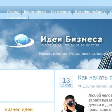
Главная
Бизнес аферы
Все о форекс
Все о франчайзинге
С
Страхование
Портал о финансах, бизнесе, кредитах, форексе
Как начать 
13
ИЮЛ
Другие бизнес и
Любой челов
зарабатыват
деньги в да
Бизнес идеи
финансовые,