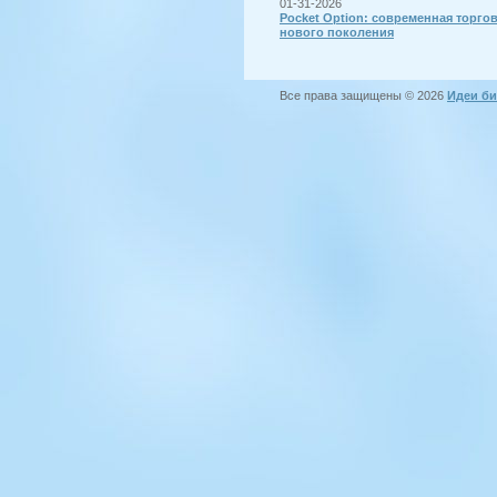
01-31-2026
Pocket Option: современная торго
нового поколения
Все права защищены © 2026
Идеи би