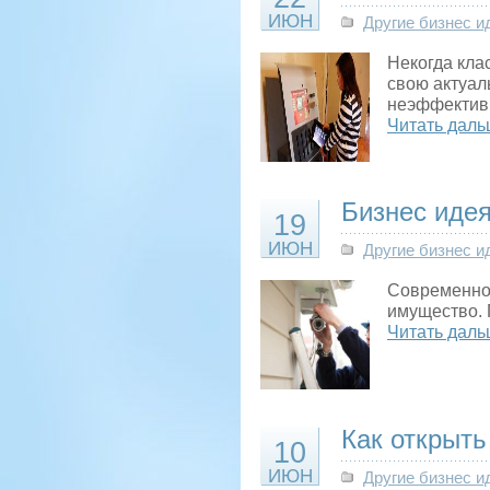
ИЮН
Другие бизнес и
Некогда кла
свою актуал
неэффективн
Читать даль
Бизнес иде
19
ИЮН
Другие бизнес и
Современнос
имущество. 
Читать даль
Как открыть
10
ИЮН
Другие бизнес и