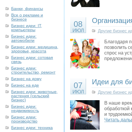
Банки, финансы
Все о рекламе и
Организация
бизнесе
08
Бизнес идеи: IT,
компьютеры
ИЮЛ
Другие бизнес и
Бизнес идеи:
автомобили
Благодаря п
Бизнес идеи: медицина,
позволить с
здоровье, красота
спрос на ус
Бизнес идеи: сотовая
предложени
связь
Бизнес идеи:
строительство, ремонт
Бизнес на дому
Идеи для би
07
Бизнес на еде
ИЮЛ
Бизнес идеи: животные,
Другие бизнес и
растения (сельский
бизнес)
В наше врем
Бизнес идеи:
обработкой 
недвижимость
и трудоемко
Бизнес идеи:
Читать даль
производство
Бизнес идеи: техника