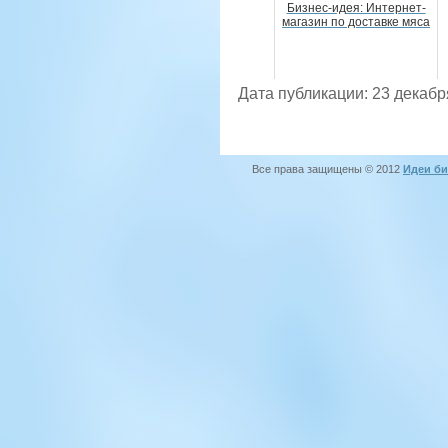
Бизнес-идея: Интернет-
магазин по доставке мяса
Дата публикации: 23 декабр
Все права защищены © 2012
Идеи би