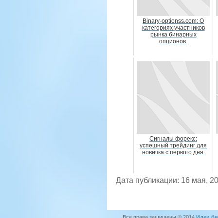
Binary-optionss.com: О
категориях участников
рынка бинарных
опционов.
Сигналы форекс:
успешный трейдинг для
новичка с первого дня.
Дата публикации: 16 мая, 2
Все права защищены © 2014
Идеи би