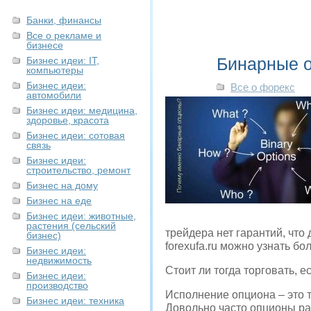
Банки, финансы
Все о рекламе и
бизнесе
Бинарные о
Бизнес идеи: IT,
компьютеры
Бизнес идеи:
Все о форекс
автомобили
Бизнес идеи: медицина,
здоровье, красота
Бизнес идеи: сотовая
связь
Бизнес идеи:
строительство, ремонт
Бизнес на дому
Бизнес на еде
Бизнес идеи: животные,
растения (сельский
трейдера нет гарантий, что 
бизнес)
forexufa.ru можно узнать 
Бизнес идеи:
недвижимость
Стоит ли тогда торговать, 
Бизнес идеи:
производство
Исполнение опциона – это 
Бизнес идеи: техника
Довольно часто опционы рас