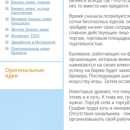
бизнесе всегда так - что-то
Бизнес идеи: туризм
нет, то вместо них придется
Бизнес идеи: услуги
населению
Время сначала потребуется 
Великие бизнес идеи
сотни бесплатных курсов, о
прошлого
трейдер начнет свое сотрудн
Другие бизнес идеи
главное действующее лицо 
Интернет, СЕО
торгам, торговым площадкам
Заработок в Интернете
тщательностью.
Оригинальные идеи
бизнеса
Брокеров, работающих на фо
организации, которым можн
наживаются на своих клиент
Оригинальные
успеху на бирже будет зави
идеи
брокера. Последующие шаги
искусству игры. Затем остае
Некоторые думают, что пок
этому и в путь. К тому же,
нужно. Торгуй себе и торгу
График труда хоть и ненорм
Отсутствия начальника - то
организовывать свой рабочи