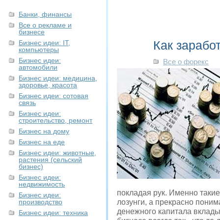
Банки, финансы
Все о рекламе и
бизнесе
Как зарабо
Бизнес идеи: IT,
компьютеры
Бизнес идеи:
Все о форекс
автомобили
Бизнес идеи: медицина,
здоровье, красота
Бизнес идеи: сотовая
связь
Бизнес идеи:
строительство, ремонт
Бизнес на дому
Бизнес на еде
Бизнес идеи: животные,
растения (сельский
бизнес)
Бизнес идеи:
недвижимость
покладая рук. Именно такие
Бизнес идеи:
производство
лозунги, а прекрасно понима
денежного капитала вкладыв
Бизнес идеи: техника