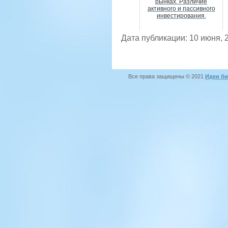
рынках. Различие
активного и пассивного
инвестирования.
Дата публикации: 10 июня, 
Все права защищены © 2021
Идеи би