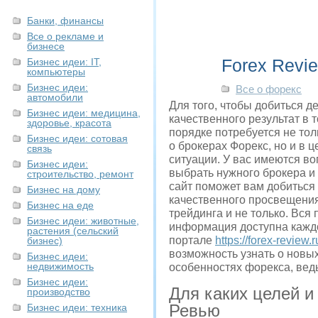
Банки, финансы
Все о рекламе и
бизнесе
Forex Revi
Бизнес идеи: IT,
компьютеры
Бизнес идеи:
Все о форекс
автомобили
Для того, чтобы добиться д
Бизнес идеи: медицина,
качественного результат в 
здоровье, красота
порядке потребуется не тол
Бизнес идеи: сотовая
о брокерах Форекс, но и в 
связь
ситуации. У вас имеются во
Бизнес идеи:
выбрать нужного брокера и
строительство, ремонт
сайт поможет вам добиться
Бизнес на дому
качественного просвещения
Бизнес на еде
трейдинга и не только. Вся
Бизнес идеи: животные,
информация доступна кажд
растения (сельский
портале
https://forex-review.r
бизнес)
возможность узнать о новых
Бизнес идеи:
недвижимость
особенностях форекса, ведь
Бизнес идеи:
Для каких целей и
производство
Ревью
Бизнес идеи: техника