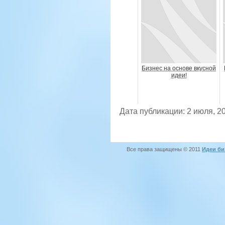
Бизнес на основе вкусной
идеи!
Дата публикации: 2 июля, 2
Все права защищены © 2011
Идеи би