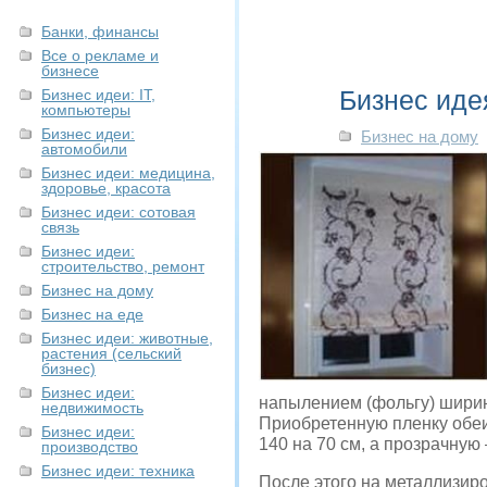
Банки, финансы
Все о рекламе и
бизнесе
Бизнес иде
Бизнес идеи: IT,
компьютеры
Бизнес идеи:
Бизнес на дому
автомобили
Бизнес идеи: медицина,
здоровье, красота
Бизнес идеи: сотовая
связь
Бизнес идеи:
строительство, ремонт
Бизнес на дому
Бизнес на еде
Бизнес идеи: животные,
растения (сельский
бизнес)
Бизнес идеи:
напылением (фольгу) ширин
недвижимость
Приобретенную пленку обеи
Бизнес идеи:
140 на 70 см, а прозрачную 
производство
Бизнес идеи: техника
После этого на металлизир