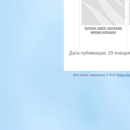
Бизнес идея: продажа
мягких игрушек
Дата публикации: 29 января
Все права защищены © 2014
Идеи би