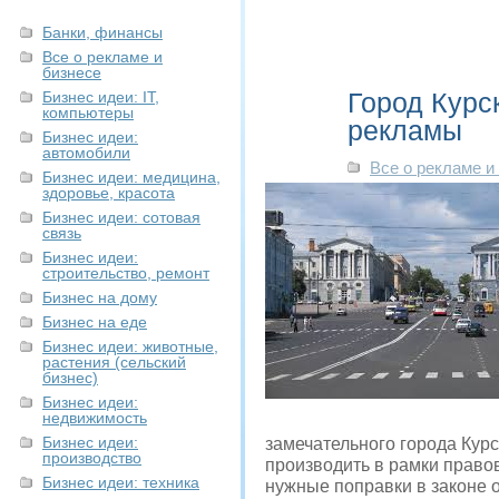
Банки, финансы
Все о рекламе и
бизнесе
Город Курс
Бизнес идеи: IT,
компьютеры
рекламы
Бизнес идеи:
автомобили
Все о рекламе и
Бизнес идеи: медицина,
здоровье, красота
Бизнес идеи: сотовая
связь
Бизнес идеи:
строительство, ремонт
Бизнес на дому
Бизнес на еде
Бизнес идеи: животные,
растения (сельский
бизнес)
Бизнес идеи:
недвижимость
Бизнес идеи:
замечательного города Кур
производство
производить в рамки право
Бизнес идеи: техника
нужные поправки в законе о