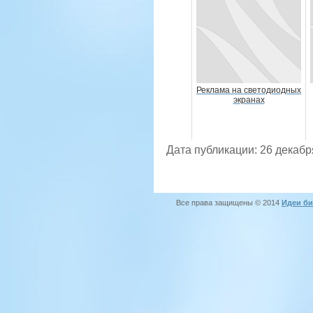
Реклама на светодиодных
экранах
Дата публикации: 26 декабр
Все права защищены © 2014
Идеи би