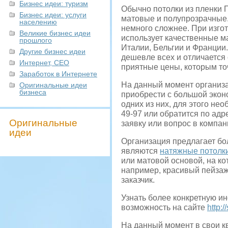
Бизнес идеи: туризм
Обычно потолки из пленки 
Бизнес идеи: услуги
матовые и полупрозрачные.
населению
немного сложнее. При изго
Великие бизнес идеи
использует качественные м
прошлого
Италии, Бельгии и Франции.
Другие бизнес идеи
дешевле всех и отличается
Интернет, СЕО
приятные цены, которым то
Заработок в Интернете
На данный момент организ
Оригинальные идеи
бизнеса
приобрести с большой экон
одних из них, для этого не
49-97 или обратится по адре
Оригинальные
заявку или вопрос в компа
идеи
Организация предлагает бо
являются
натяжные потолк
или матовой основой, на к
например, красивый пейзаж,
заказчик.
Узнать более конкретную и
возможность на сайте
http://
На данный момент в свои к