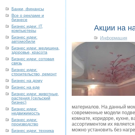
Банки, финансы
Все о рекламе и
бизнесе
Акции на на
Бизнес идеи: IT,
компьютеры
Бизнес идеи:
Информация
автомобили
Бизнес идеи: медицина,
здоровье, красота
Бизнес идеи: сотовая
связь
Бизнес идеи:
строительство, ремонт
Бизнес на дому
Бизнес на еде
Бизнес идеи: животные,
растения (сельский
бизнес)
материалов. На данный мом
Бизнес идеи:
современные модели подвес
недвижимость
комнате, коридоре, кухне, 
Бизнес идеи:
производство
ассортиментом их является
можно установить без нагр
Бизнес идеи: техника