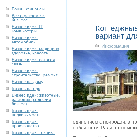
Банки, финансы
Все о рекламе и
бизнесе
Коттеджные
Бизнес идеи: IT,
компьютеры
вариант дл
Бизнес идеи:
автомобили
Информация
Бизнес идеи: медицина,
здоровье, красота
Бизнес идеи: сотовая
связь
Бизнес идеи:
строительство, ремонт
Бизнес на дому
Бизнес на еде
Бизнес идеи: животные,
растения (сельский
бизнес)
Бизнес идеи:
недвижимость
Бизнес идеи:
единением с природой, а п
производство
поблизости. Ради этого мож
Бизнес идеи: техника