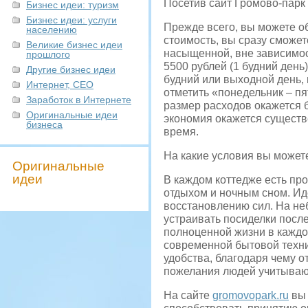
Посетив сайт Громово-парк 
Бизнес идеи: туризм
Бизнес идеи: услуги
Прежде всего, вы можете об
населению
стоимость, вы сразу сможет
Великие бизнес идеи
насыщенной, вне зависимос
прошлого
5500 рублей (1 будний день
Другие бизнес идеи
будний или выходной день, 
Интернет, СЕО
отметить «понедельник – пя
Заработок в Интернете
размер расходов окажется 
Оригинальные идеи
экономия окажется существ
бизнеса
время.
На какие условия вы может
Оригинальные
идеи
В каждом коттедже есть про
отдыхом и ночным сном. Ид
восстановлению сил. На не
устраивать посиделки после
полноценной жизни в каждо
современной бытовой техник
удобства, благодаря чему о
пожелания людей учитываю
На сайте
gromovopark.ru
вы 