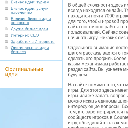
Бизнес идеи: туризм
В общей сложности здесь им
Бизнес идеи: услуги
всегда находятся онлайн. Т
населению
находится почти 7000 игрок
Великие бизнес идеи
для того, чтобы игровой п
прошлого
сайта постоянно работают н
Другие бизнес идеи
пользователей. Сейчас сов
Интернет, СЕО
начинать игру. Никаких смс 
Заработок в Интернете
Отдельного внимания достой
Оригинальные идеи
бизнеса
шагом рассказывается о том
сделать его профиль более 
каким механизмам работает.
Оригинальные
раздел сайта. Вы узнаете мн
идеи
будущем.
На сайте помимо того, что
игры. Для этого здесь име
игры или же задать вопросы
можно искать единомышленн
интересующие вопросы. Всё
тем, кто зарегистрируется 
сообществ игроков в Counte
игру, объединяйтесь в кома