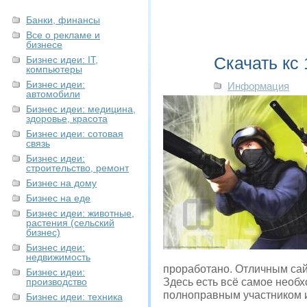
Банки, финансы
Все о рекламе и
бизнесе
Скачать кс 
Бизнес идеи: IT,
компьютеры
Бизнес идеи:
Информация
автомобили
Бизнес идеи: медицина,
здоровье, красота
Бизнес идеи: сотовая
связь
Бизнес идеи:
строительство, ремонт
Бизнес на дому
Бизнес на еде
Бизнес идеи: животные,
растения (сельский
бизнес)
Бизнес идеи:
недвижимость
проработано. Отличным сай
Бизнес идеи:
производство
Здесь есть всё самое необх
полноправным участником и
Бизнес идеи: техника