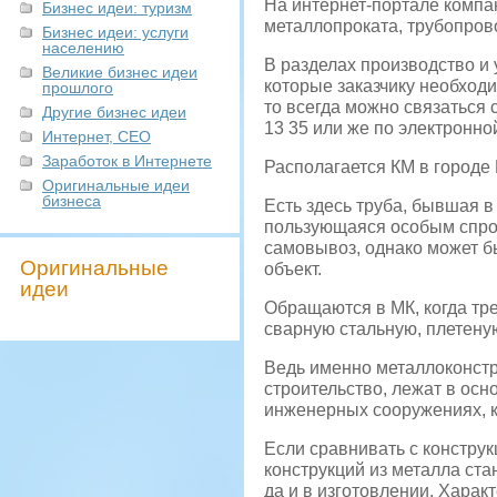
На интернет-портале комп
Бизнес идеи: туризм
металлопроката, трубопров
Бизнес идеи: услуги
населению
В разделах производство и 
Великие бизнес идеи
которые заказчику необход
прошлого
то всегда можно связаться
Другие бизнес идеи
13 35 или же по электронно
Интернет, СЕО
Заработок в Интернете
Располагается КМ в городе 
Оригинальные идеи
бизнеса
Есть здесь труба, бывшая в
пользующаяся особым спрос
самовывоз, однако может б
Оригинальные
объект.
идеи
Обращаются в МК, когда тр
сварную стальную, плетену
Ведь именно металлоконстр
строительство, лежат в осн
инженерных сооружениях, к
Если сравнивать с констру
конструкций из металла ста
да и в изготовлении. Харак