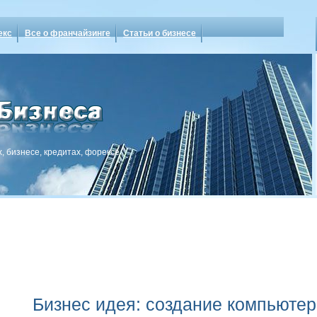
екс
Все о франчайзинге
Статьи о бизнесе
, бизнесе, кредитах, форексе
Бизнес идея: создание компьютер