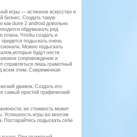
ой игры — истинное искусство и
 бизнес. Создать такую
ю как
dune 2 android довольно
риходится обдумывать ряд
о плана. Чтобы создать и
м придется подыскать очень
ссионала. Можно подыскать
алов,которые будут нести
звуковое сопровождение и
жет справляться лишь грамотный
ад всем этим. Современная
ческий движок. Создать его
же самый простой графический
ожности, ее стоимость может
. Успешность игры во многом
. Постарайтесь подыскать себе
и ранее. При грамотной