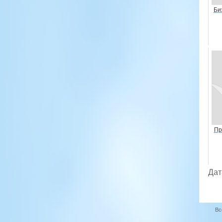
Би
Пр
Дат
Вс