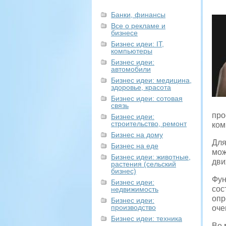
Банки, финансы
Все о рекламе и
бизнесе
Бизнес идеи: IT,
компьютеры
Бизнес идеи:
автомобили
Бизнес идеи: медицина,
здоровье, красота
Бизнес идеи: сотовая
связь
про
Бизнес идеи:
строительство, ремонт
ком
Бизнес на дому
Для
Бизнес на еде
мож
Бизнес идеи: животные,
дви
растения (сельский
бизнес)
Фун
Бизнес идеи:
сос
недвижимость
опр
Бизнес идеи:
производство
оче
Бизнес идеи: техника
Во 