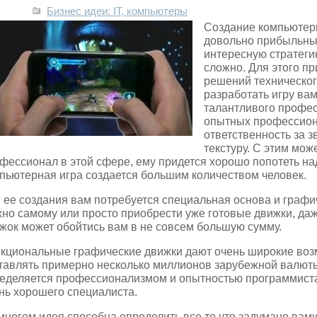
Бизнес идеи: IT, компьютеры
Создание компьютерн
довольно прибыльный
интересную стратеги
сложно. Для этого п
решений техническог
разработать игру ва
талантливого профе
опытных профессион
ответственность за 
текстуру. С этим мо
фессионал в этой сфере, ему придется хорошо попотеть н
пьютерная игра создается большим количеством человек.
 ее создания вам потребуется специальная основа и графи
но самому или просто приобрести уже готовые движки, да
жок может обойтись вам в не совсем большую сумму.
кциональные графические движки дают очень широкие возм
тавлять примерно несколько миллионов зарубежной валюты
еделяется профессионализмом и опытностью программиста
нь хорошего специалиста.
многом идея способна определить все то,что задумано вам