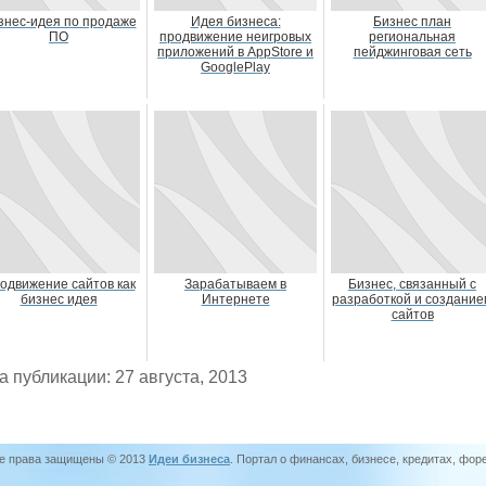
знес-идея по продаже
Идея бизнеса:
Бизнес план
ПО
продвижение неигровых
региональная
приложений в AppStore и
пейджинговая сеть
GooglePlay
одвижение сайтов как
Зарабатываем в
Бизнес, связанный с
бизнес идея
Интернете
разработкой и создание
сайтов
а публикации: 27 августа, 2013
е права защищены © 2013
Идеи бизнеса
. Портал о финансах, бизнесе, кредитах, фор