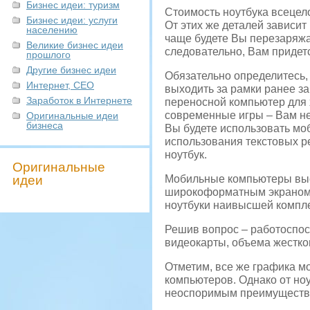
Бизнес идеи: туризм
Стоимость ноутбука всецело
Бизнес идеи: услуги
От этих же деталей зависит
населению
чаще будете Вы перезаряжат
Великие бизнес идеи
следовательно, Вам придетс
прошлого
Другие бизнес идеи
Обязательно определитесь,
Интернет, СЕО
выходить за рамки ранее з
Заработок в Интернете
переносной компьютер для 
современные игры – Вам н
Оригинальные идеи
бизнеса
Вы будете использовать мо
использования текстовых р
ноутбук.
Оригинальные
идеи
Мобильные компьютеры выс
широкоформатным экраном,
ноутбуки наивысшей компле
Решив вопрос – работоспос
видеокарты, объема жестког
Отметим, все же графика м
компьютеров. Однако от но
неоспоримым преимущество