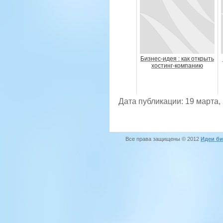
Бизнес-идея : как открыть
хостинг-компанию
Дата публикации: 19 марта,
Все права защищены © 2012
Идеи би