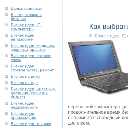
Банки, финансы
Все о рекламе и
бизнесе
Как выбрат
Бизнес идеи: IT,
компьютеры
Бизнес идеи:
Бизнес идеи: IT
автомобили
Бизнес идеи: медицина,
здоровье, красота
Бизнес идеи: сотовая
связь
Бизнес идеи:
строительство, ремонт
Бизнес на дому
Бизнес на еде
Бизнес идеи: животные,
растения (сельский
бизнес)
Бизнес идеи:
переносной компьютер с д
недвижимость
продолжительное время без
Бизнес идеи:
производство
есть имеется свободный дос
дисплеем.
Бизнес идеи: техника