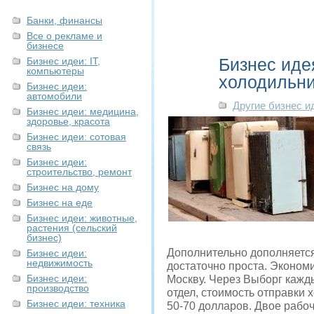
Банки, финансы
Все о рекламе и
бизнесе
Бизнес иде
Бизнес идеи: IT,
компьютеры
холодильн
Бизнес идеи:
автомобили
Другие бизнес и
Бизнес идеи: медицина,
здоровье, красота
Бизнес идеи: сотовая
связь
Бизнес идеи:
строительство, ремонт
Бизнес на дому
Бизнес на еде
Бизнес идеи: животные,
растения (сельский
бизнес)
Дополнительно дополняется
Бизнес идеи:
недвижимость
достаточно проста. Эконом
Бизнес идеи:
Москву. Через Выборг кажды
производство
отдел, стоимость отправки
Бизнес идеи: техника
50-70 долларов. Двое рабоч