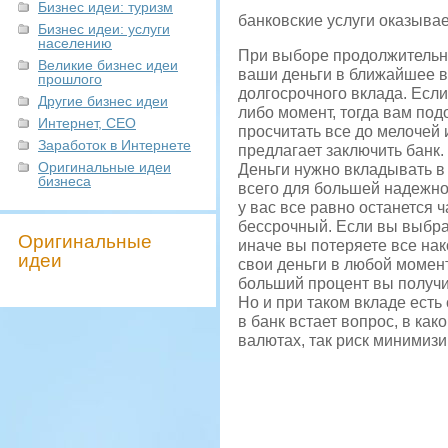
Бизнес идеи: туризм
банковские услуги оказывае
Бизнес идеи: услуги
населению
При выборе продолжительно
Великие бизнес идеи
ваши деньги в ближайшее вр
прошлого
долгосрочного вклада. Если 
Другие бизнес идеи
либо момент, тогда вам под
Интернет, СЕО
просчитать все до мелочей 
Заработок в Интернете
предлагает заключить банк.
Оригинальные идеи
Деньги нужно вкладывать в б
бизнеса
всего для большей надежнос
у вас все равно останется 
бессрочный. Если вы выбрал
Оригинальные
иначе вы потеряете все на
идеи
свои деньги в любой момент
больший процент вы получи
Но и при таком вкладе ест
в банк встает вопрос, в ка
валютах, так риск минимизи