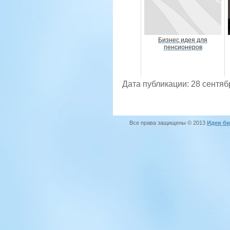
Бизнес идея для
пенсионеров
Дата публикации: 28 сентяб
Все права защищены © 2013
Идеи би