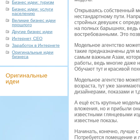
Бизнес идеи: туризм
Бизнес идеи: услуги
Открываясь собственный мо
населению
нестандартному пути. Напри
Великие бизнес идеи
стройных девушек с опреде
прошлого
на полных барышнях, ведь 
Другие бизнес идеи
востребованными. Это позв
Интернет, СЕО
Модельное агентство может 
Заработок в Интернете
такие предназначены для ма
Оригинальные идеи
бизнеса
самым важным Азам, которы
работы, ведь многие даже н
Обучают тут и красивой похо
Оригинальные
Модельное агентство может
идеи
возраста, тут уже занимают
дизайнерами, показами и т.
А ещё есть крупные модель
вложения, но и прибыли он
известными глянцевыми изд
известные показы.
Начинать, конечно, лучше с
Потребуется помещение и л