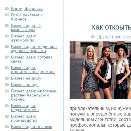
Банки, финансы
Все о рекламе и
бизнесе
Как открыт
Бизнес идеи: IT,
компьютеры
Бизнес идеи:
Другие бизнес и
автомобили
Бизнес идеи: медицина,
здоровье, красота
Бизнес идеи: сотовая
связь
Бизнес идеи:
строительство, ремонт
Бизнес на дому
Бизнес на еде
Бизнес идеи: животные,
растения (сельский
бизнес)
Бизнес идеи:
привлекательным, но нужно 
недвижимость
получить определённые навы
Бизнес идеи:
модельном агентстве, соотв
производство
профессионалы, которые де
Бизнес идеи: техника
модель.