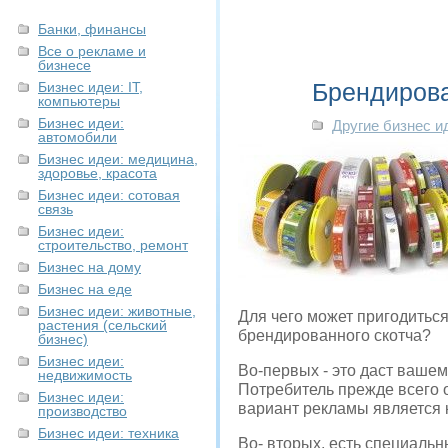
Банки, финансы
Все о рекламе и
бизнесе
Брендирова
Бизнес идеи: IT,
компьютеры
Бизнес идеи:
Другие бизнес и
автомобили
Бизнес идеи: медицина,
здоровье, красота
Бизнес идеи: сотовая
связь
Бизнес идеи:
строительство, ремонт
Бизнес на дому
Бизнес на еде
Бизнес идеи: животные,
Для чего может пригодиться
растения (сельский
брендированного скотча?
бизнес)
Бизнес идеи:
Во-первых - это даст ваше
недвижимость
Потребитель прежде всего 
Бизнес идеи:
вариант рекламы является 
производство
Бизнес идеи: техника
Во- вторых, есть специальн