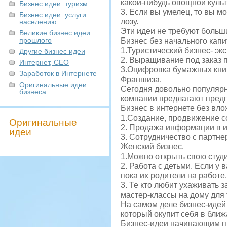
какой-нибудь овощной куль
Бизнес идеи: туризм
3. Если вы умелец, то вы м
Бизнес идеи: услуги
лозу.
населению
Эти идеи не требуют больши
Великие бизнес идеи
прошлого
Бизнес без начального капи
1.Туристический бизнес- экс
Другие бизнес идеи
2. Выращивание под заказ п
Интернет, СЕО
3.Оцифровка бумажных книг
Заработок в Интернете
Франшиза.
Оригинальные идеи
Сегодня довольно популяр
бизнеса
компании предлагают предп
Бизнес в интернете без вло
1.Создание, продвижение с
Оригинальные
2. Продажа информации в и
идеи
3. Сотрудничество с партн
Женский бизнес.
1.Можно открыть свою студ
2. Работа с детьми. Если у
пока их родители на работе.
3. Те кто любит ухаживать
мастер-классы на дому для 
На самом деле бизнес-идей 
который окупит себя в бли
Бизнес-идеи начинающим п