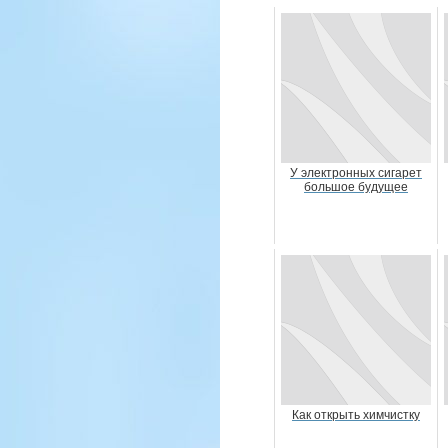
У электронных сигарет
большое будущее
Как открыть химчистку