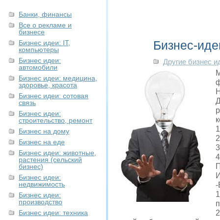
Банки, финансы
Все о рекламе и
бизнесе
Бизнес-ид
Бизнес идеи: IT,
компьютеры
Бизнес идеи:
Другие бизнес и
автомобили
М
Бизнес идеи: медицина,
ф
здоровье, красота
Н
Бизнес идеи: сотовая
Д
связь
р
Бизнес идеи:
к
строительство, ремонт
1
Бизнес на дому
2
Бизнес на еде
3
Бизнес идеи: животные,
4
растения (сельский
П
бизнес)
И
Бизнес идеи:
недвижимость
-
1
Бизнес идеи:
производство
п
Бизнес идеи: техника
2