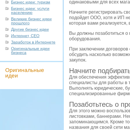
одинаковыми для всех мага
Бизнес идеи: туризм
Бизнес идеи: услуги
Начните регистрировать св
населению
подойдет ООО, хотя и ИП н
Великие бизнес идеи
прошлого
которая вами реализуется,
Другие бизнес идеи
Вы должны позаботиться о 
Интернет, СЕО
оборудования.
Заработок в Интернете
Оригинальные идеи
При заключении договоров 
бизнеса
обсудить насколько возмож
закупок.
Начните подбирать
Оригинальные
идеи
Для обеспечения эффективн
специалисты для работы в 
Выполнять юридические, бух
специализированные фирмы.
Позаботьтесь о п
Для этого можно воспольз
листовками, баннерами. Не
запоминающимся. Кроме то
названия для своей сети ма