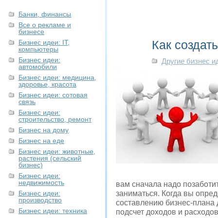
Банки, финансы
Все о рекламе и
бизнесе
Как создать
Бизнес идеи: IT,
компьютеры
Бизнес идеи:
Другие бизнес и
автомобили
Бизнес идеи: медицина,
здоровье, красота
Бизнес идеи: сотовая
связь
Бизнес идеи:
строительство, ремонт
Бизнес на дому
Бизнес на еде
Бизнес идеи: животные,
растения (сельский
бизнес)
Бизнес идеи:
недвижимость
вам сначала надо позаботит
Бизнес идеи:
заниматься. Когда вы опре
производство
составлению бизнес-плана 
Бизнес идеи: техника
подсчет доходов и расходов