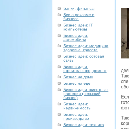
Банки, финансы
Все о рекламе и
бизнесе
Бизнес идеи: IT,
компьютеры
Бизнес идеи:
автомобили
Бизнес идеи: медицина,
здоровье, красота
Бизнес идеи: сотовая
связь
Бизнес идеи:
дея
строительство, ремонт
Так
Бизнес на дому
спе
Бизнес на еде
обо
Бизнес идеи: животные,
растения (сельский
Есл
бизнес)
гот
Бизнес идеи:
фот
недвижимость
Бизнес идеи:
Так
производство
кор
Бизнес идеи: техника
или