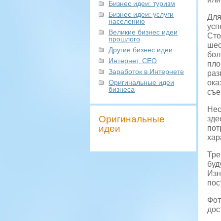
Бизнес идеи: туризм
Бизнес идеи: услуги
Для
населению
усп
Великие бизнес идеи
Сто
прошлого
шес
Другие бизнес идеи
бол
Интернет, СЕО
пло
Заработок в Интернете
раз
Оригинальные идеи
ока
бизнеса
съе
Нес
Оригинальные
зде
идеи
пот
хар
Тре
буд
Изн
пос
Фот
дос