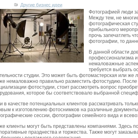
Другие бизнес идеи
Фотографией люди з
Между тем, не многие
фотографическая сту
прибыльного меропри
прочь запечатлеть ч
фотографии, то данно
В данной области до
профессионализма и 
немаловажные аспект
требуется выбрать 
тельности студии. Это может быть фотомастерская или же л
же немаловажно правильно разместить фотостудию. После т
циализации фотостудии, стоит рассмотреть вопрос приобр
рудования, которое бы соответствовало выбранной специф
и в качестве потенциальных клиентов рассматривать только
овым к изготовлению фотоснимков на различные документы
ографические сессии, фотографии семейного вида и всев
же клиенты могут быть представлены компаниями. Здесь по
поративные празднества и торжества. Также могут заказы
 брошюры рекламного содержания.