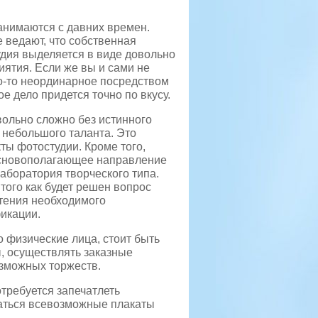
анимаются с давних времен.
 ведают, что собственная
дия выделяется в виде довольно
ятия. Если же вы и сами не
то-то неординарное посредством
е дело придется точно по вкусу.
вольно сложно без истинного
небольшого таланта. Это
ы фотостудии. Кроме того,
основополагающее направление
аборатория творческого типа.
ого как будет решен вопрос
етения необходимого
икации.
 физические лица, стоит быть
, осуществлять заказные
озможных торжеств.
требуется запечатлеть
ваться всевозможные плакаты