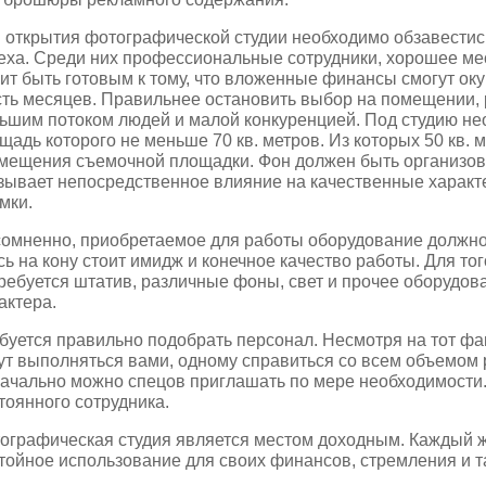
 открытия фотографической студии необходимо обзавести
еха. Среди них профессиональные сотрудники, хорошее ме
ит быть готовым к тому, что вложенные финансы смогут оку
ть месяцев. Правильнее остановить выбор на помещении,
ьшим потоком людей и малой конкуренцией. Под студию н
щадь которого не меньше 70 кв. метров. Из которых 50 кв. 
мещения съемочной площадки. Фон должен быть организова
зывает непосредственное влияние на качественные харак
мки.
омненно, приобретаемое для работы оборудование должно о
сь на кону стоит имидж и конечное качество работы. Для то
ребуется штатив, различные фоны, свет и прочее оборудов
актера.
буется правильно подобрать персонал. Несмотря на тот фа
ут выполняться вами, одному справиться со всем объемом 
ачально можно спецов приглашать по мере необходимости
тоянного сотрудника.
ографическая студия является местом доходным. Каждый 
тойное использование для своих финансов, стремления и т