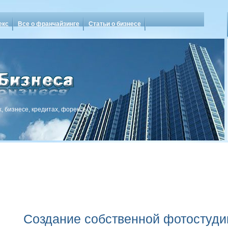
екс
Все о франчайзинге
Статьи о бизнесе
, бизнесе, кредитах, форексе
Создание собственной фотостуди