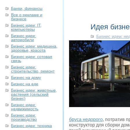
Банки, финансы
Все о рекламе и
бизнесе
Идея бизне
Бизнес идеи: IT,
компьютеры
Бизнес идеи:
Бизнес идеи: н
автомобили
Бизнес идеи: медицина,
здоровье, красота
Бизнес идеи: сотовая
связь
Бизнес идеи:
строительство, ремонт
Бизнес на дому
Бизнес на еде
Бизнес идеи: животные,
растения (сельский
бизнес)
Бизнес идеи:
недвижимость
Бизнес идеи:
производство
бруса недорого
, потратив 
конструктор для сборки дом
Бизнес идеи: техника