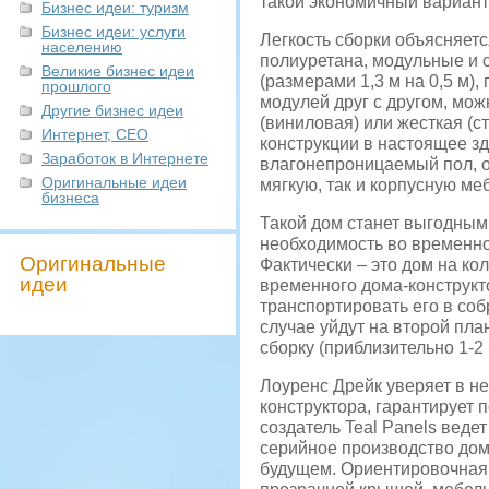
такой экономичный вариант
Бизнес идеи: туризм
Бизнес идеи: услуги
Легкость сборки объясняетс
населению
полиуретана, модульные и 
Великие бизнес идеи
(размерами 1,3 м на 0,5 м)
прошлого
модулей друг с другом, мо
Другие бизнес идеи
(виниловая) или жесткая (
Интернет, СЕО
конструкции в настоящее зд
Заработок в Интернете
влагонепроницаемый пол, о
Оригинальные идеи
мягкую, так и корпусную ме
бизнеса
Такой дом станет выгодным 
необходимость во временно
Оригинальные
Фактически – это дом на ко
идеи
временного дома-конструкто
транспортировать его в соб
случае уйдут на второй пл
сборку (приблизительно 1-2 
Лоуренс Дрейк уверяет в н
конструктора, гарантирует 
создатель Teal Panels вед
серийное производство дом
будущем. Ориентировочная с