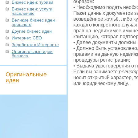
образом:
Бизнес идеи: туризм
• Необходимо подать необх
Бизнес идеи: услуги
Пакет данных документов за
населению
возведённое жильё, либо к
Великие бизнес идеи
прошлого
каждого конкретного случая
прав на недвижимое имущест
Другие бизнес идеи
квитанцию, которая подтвер
Интернет, СЕО
• Далее документы должны 
Заработок в Интернете
• Должно быть установлено
Оригинальные идеи
правами на данную недвижим
бизнеса
процедуры регистрации;
• Выдача удостоверения о 
Если вы занимаете
регист
Оригинальные
носит открытый характер, 
идеи
или юридическому лицу.