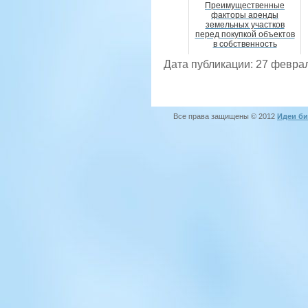
Преимущественные
факторы аренды
земельных участков
перед покупкой объектов
в собственность
Дата публикации: 27 февра
Все права защищены © 2012
Идеи би