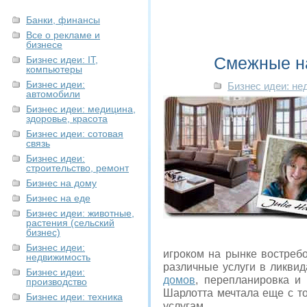
Банки, финансы
Все о рекламе и
бизнесе
Смежные на
Бизнес идеи: IT,
компьютеры
Бизнес идеи:
Бизнес идеи: н
автомобили
Бизнес идеи: медицина,
здоровье, красота
Бизнес идеи: сотовая
связь
Бизнес идеи:
строительство, ремонт
Бизнес на дому
Бизнес на еде
Бизнес идеи: животные,
растения (сельский
бизнес)
Бизнес идеи:
игроком на рынке востребо
недвижимость
различные услуги в ликвид
Бизнес идеи:
домов
, перепланировка и
производство
Шарлотта мечтала еще с т
Бизнес идеи: техника
услугам.