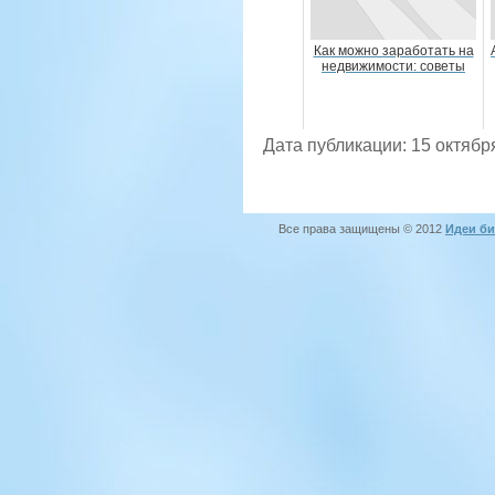
Как можно заработать на
недвижимости: советы
Дата публикации: 15 октябр
Все права защищены © 2012
Идеи би