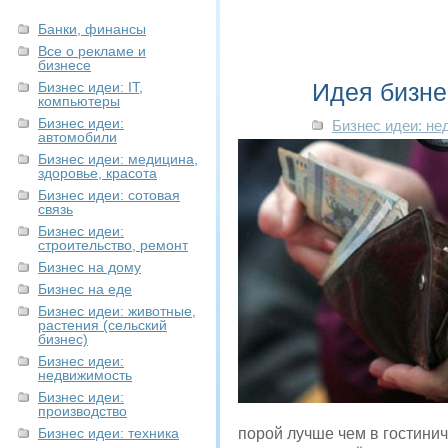
Банки, финансы
Все о рекламе и
бизнесе
Идея бизне
Бизнес идеи: IT,
компьютеры
Бизнес идеи:
Бизнес идеи: н
автомобили
Бизнес идеи: медицина,
здоровье, красота
Бизнес идеи: сотовая
связь
Бизнес идеи:
строительство, ремонт
Бизнес на дому
Бизнес на еде
Бизнес идеи: животные,
растения (сельский
бизнес)
Бизнес идеи:
недвижимость
Бизнес идеи:
производство
Бизнес идеи: техника
порой лучше чем в гостинич