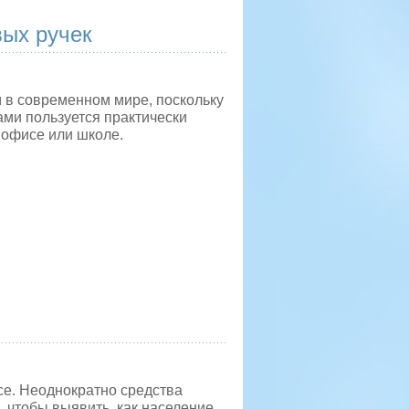
вых ручек
 в современном мире, поскольку
ами пользуется практически
 офисе или школе.
се. Неоднократно средства
 чтобы выявить, как население