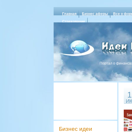
Главная
Бизнес аферы
Все о фор
Страхование
Портал о финансах
1
И
Бизнес идеи