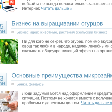
вебсайта не всегда положительно сказывается 
Интернет.
Читать дальше »
Бизнес на выращивании огурцов
5
ЮН
Бизнес идеи: животные, растения (сельский бизнес)
Ни для кого не секрет, что огурец, помимо вкусо
овощ так любим в народе, наделен лечебными 
оказывать общеукрепляющий эффект на орган
Основные преимущества микрозай
3
ЮН
Банки, финансы
Люди задумываются над оформлением кредита,
ситуации. Поэтому не хочется вместе с получе
проблемы с денежным долгом.
Читать дальше 