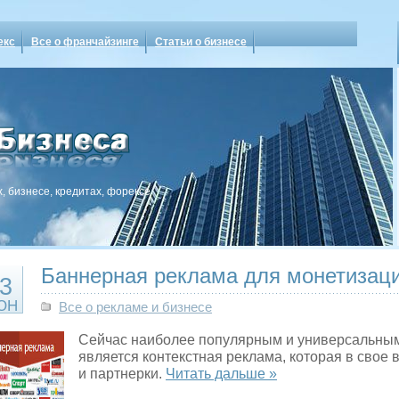
екс
Все о франчайзинге
Статьи о бизнесе
, бизнесе, кредитах, форексе
Баннерная реклама для монетизац
3
ЮН
Все о рекламе и бизнесе
Сейчас наиболее популярным и универсальным
является контекстная реклама, которая в свое
и партнерки.
Читать дальше »