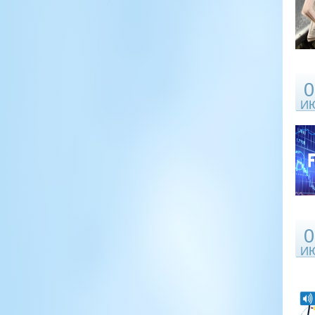
0
И
0
И