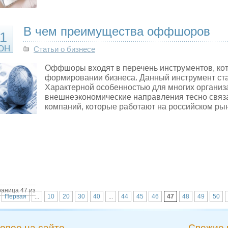
В чем преимущества оффшоров
1
ЮН
Статьи о бизнесе
Оффшоры входят в перечень инструментов, ко
формировании бизнеса. Данный инструмент ст
Характерной особенностью для многих организа
внешнеэкономические направления тесно свя
компаний, которые работают на российском ры
аница 47 из
Первая
...
10
20
30
40
...
44
45
46
47
48
49
50
овое на сайте
Свежие 