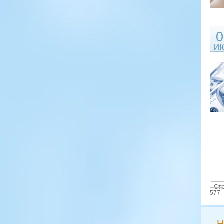
0
И
Стр
577
Н