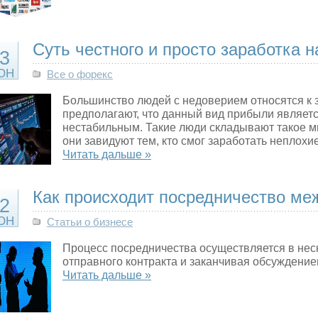
Суть честного и просто заработка 
3
ЮН
Все о форекс
Большинство людей с недоверием относятся к з
предполагают, что данный вид прибыли являет
нестабильным. Такие люди складывают такое мн
они завидуют тем, кто смог заработать неплохи
Читать дальше »
Как происходит посредничество ме
2
ЮН
Статьи о бизнесе
Процесс посредничества осуществляется в неск
отправного контракта и заканчивая обсуждени
Читать дальше »