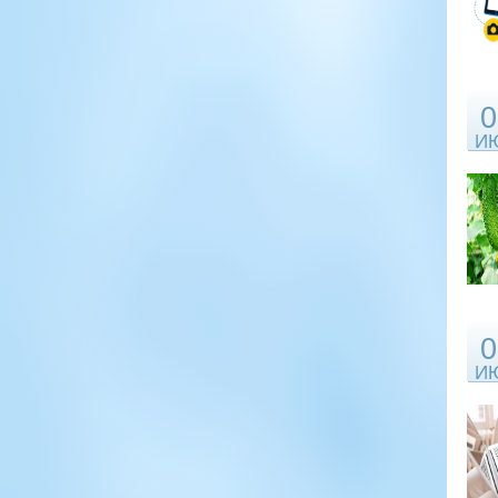
0
И
0
И