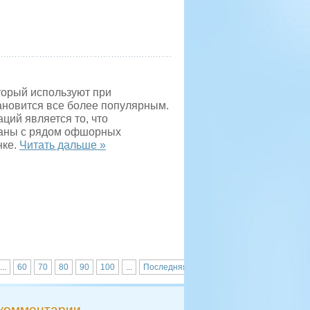
торый используют при
ановится все более популярным.
ций является то, что
заны с рядом офшорных
нке.
Читать дальше »
...
60
70
80
90
100
...
Последняя
комментарии