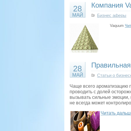
Компания V
28
МАЙ
Бизнес аферы
Vaquum
Чит
Правильная
28
МАЙ
Статьи о бизнес
Чаще всего ароматизацию п
проводить с долей осторожн
вызывать сильные эмоции, м
не всегда может контролиро
Читать дальш