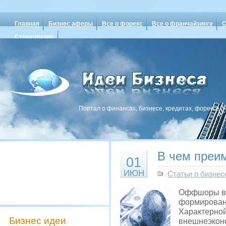
Главная
Бизнес аферы
Все о форекс
Все о франчайзинге
С
Страхование
Портал о финансах, бизнесе, кредитах, форексе
В чем преи
01
ИЮН
Статьи о бизнес
Оффшоры вхо
формировани
Характерной
Бизнес идеи
внешнеэкон