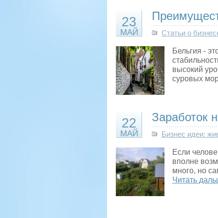
Преимущест
23
МАЙ
Статьи о бизнес
Бельгия - э
стабильност
высокий уро
суровых мор
Заработок н
22
МАЙ
Бизнес идеи: жи
Если человек
вполне возм
много, но с
Читать даль