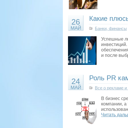
Какие плюс
26
МАЙ
Банки, финансы
Успешные л
инвестиций.
обеспечения
и после выб
Роль PR ка
24
МАЙ
Все о рекламе и
В бизнес ср
компании, а
использован
Читать даль