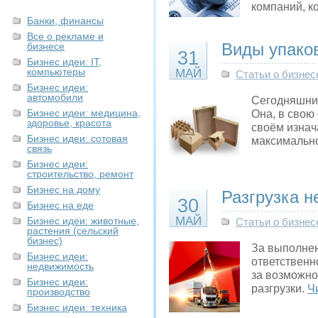
компаний, к
Банки, финансы
Все о рекламе и
Виды упако
бизнесе
31
Бизнес идеи: IT,
компьютеры
МАЙ
Статьи о бизнес
Бизнес идеи:
автомобили
Сегодняшний
Бизнес идеи: медицина,
Она, в свою
здоровье, красота
своём изнач
Бизнес идеи: сотовая
максимально
связь
Бизнес идеи:
строительство, ремонт
Бизнес на дому
Разгрузка н
30
Бизнес на еде
МАЙ
Бизнес идеи: животные,
Статьи о бизнес
растения (сельский
бизнес)
За выполнен
Бизнес идеи:
ответственн
недвижимость
за возможно
Бизнес идеи:
разгрузки.
Ч
производство
Бизнес идеи: техника