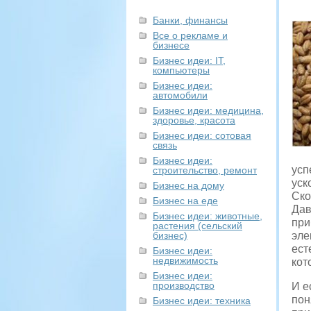
Банки, финансы
Все о рекламе и
бизнесе
Бизнес идеи: IT,
компьютеры
Бизнес идеи:
автомобили
Бизнес идеи: медицина,
здоровье, красота
Бизнес идеи: сотовая
связь
Бизнес идеи:
усп
строительство, ремонт
уск
Бизнес на дому
Ско
Бизнес на еде
Дав
Бизнес идеи: животные,
при
растения (сельский
бизнес)
эле
ест
Бизнес идеи:
недвижимость
кот
Бизнес идеи:
производство
И е
пон
Бизнес идеи: техника