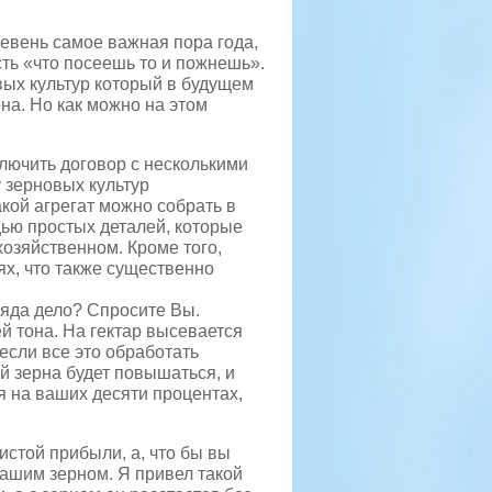
ревень самое важная пора года,
сть «что посеешь то и пожнешь».
овых культур который в будущем
на. Но как можно на этом
ключить договор с несколькими
у зерновых культур
кой агрегат можно собрать в
ью простых деталей, которые
озяйственном. Кроме того,
х, что также существенно
ляда дело? Спросите Вы.
й тона. На гектар высевается
если все это обработать
ай зерна будет повышаться, и
я на ваших десяти процентах,
истой прибыли, а, что бы вы
ашим зерном. Я привел такой