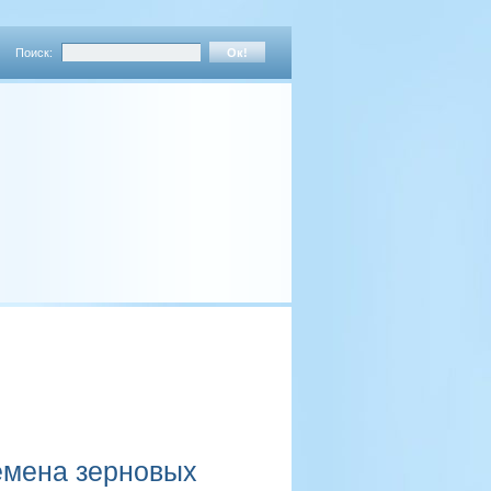
Поиск:
емена зерновых