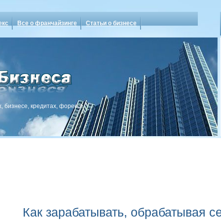
екс
Все о франчайзинге
Статьи о бизнесе
, бизнесе, кредитах, форексе
Как зарабатывать, обрабатывая с