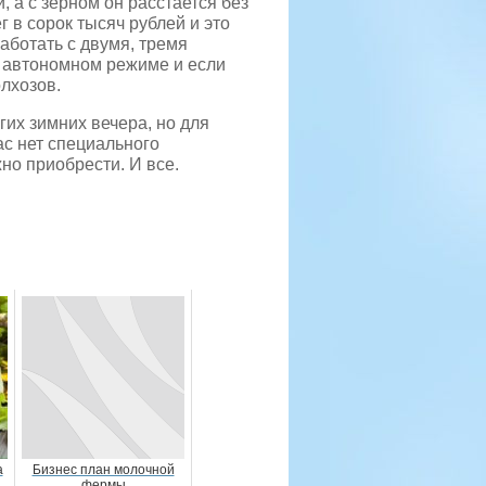
, а с зерном он расстается без
 в сорок тысяч рублей и это
аботать с двумя, тремя
в автономном режиме и если
олхозов.
лгих зимних вечера, но для
ас нет специального
но приобрести. И все.
а
Бизнес план молочной
фермы