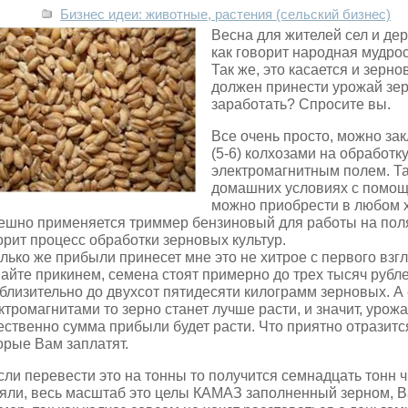
Бизнес идеи: животные, растения (сельский бизнес)
Весна для жителей сел и де
как говорит народная мудро
Так же, это касается и зерн
должен принести урожай зер
заработать? Спросите вы.
Все очень просто, можно за
(5-6) колхозами на обработк
электромагнитным полем.
Та
домашних условиях с помощ
можно приобрести в любом х
ешно применяется триммер бензиновый для работы на поля
орит процесс обработки зерновых культур.
лько же прибыли принесет мне это не хитрое с первого взг
айте прикинем, семена стоят примерно до трех тысяч рубле
близительно до двухсот пятидесяти килограмм зерновых. А 
ктромагнитами то зерно станет лучше расти, и значит, урож
ественно сумма прибыли будет расти. Что приятно отразитс
орые Вам заплатят.
сли перевести это на тонны то получится семнадцать тонн ч
яли, весь масштаб это целы КАМАЗ заполненный зерном, В