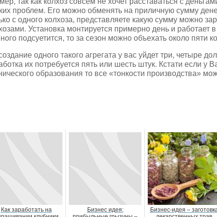
мер, так как колхоз совсем не хочет расставаться с деньгами
ких проблем. Его можно обменять на приличную сумму денег
ько с одного колхоза, представляете какую сумму можно зар
хозами. Установка монтируется примерно день и работает 
ного подсуетится, то за сезон можно объехать около пяти к
создание одного такого агрегата у вас уйдет три, четыре до
аботка их потребуется пять или шесть штук. Кстати если у В
нического образования то все «тонкости производства» мож
Как заработать на
Бизнес идея:
Бизнес-идея – заготовк
ыращивании клубники
прибыльные грызуны –
лекарственных трав