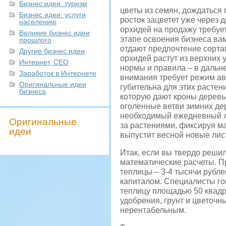
Бизнес идеи: туризм
цветы из семян, дождаться
Бизнес идеи: услуги
росток зацветет уже через 
населению
орхидей на продажу требуе
Великие бизнес идеи
этапе освоения бизнеса ва
прошлого
отдают предпочтение сортам
Другие бизнес идеи
орхидей растут из верхних 
Интернет, СЕО
нормы и правила – в дальне
Заработок в Интернете
внимания требует режим ав
Оригинальные идеи
губительна для этих растен
бизнеса
которую дают кроны деревь
оголенные ветви зимних дер
необходимый ежедневный л
Оригинальные
за растениями, фиксируя м
идеи
выпустит весной новые лис
Итак, если вы твердо реши
математические расчеты. Пр
теплицы – 3-4 тысячи рубле
капиталом. Специалисты гов
теплицу площадью 50 квадр
удобрения, грунт и цветоч
нерентабельным.