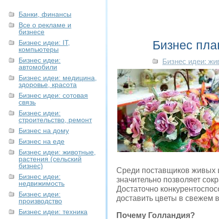
Банки, финансы
Все о рекламе и
бизнесе
Бизнес пла
Бизнес идеи: IT,
компьютеры
Бизнес идеи:
Бизнес идеи: жи
автомобили
Бизнес идеи: медицина,
здоровье, красота
Бизнес идеи: сотовая
связь
Бизнес идеи:
строительство, ремонт
Бизнес на дому
Бизнес на еде
Бизнес идеи: животные,
растения (сельский
бизнес)
Среди поставщиков живых ц
Бизнес идеи:
значительно позволяет сок
недвижимость
Достаточно конкурентоспос
Бизнес идеи:
доставить цветы в свежем в
производство
Бизнес идеи: техника
Почему Голландия?