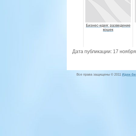
Бизнес-идея: разведение
кошек
Дата публикации: 17 ноября
Все права защищены © 2011
Идеи би