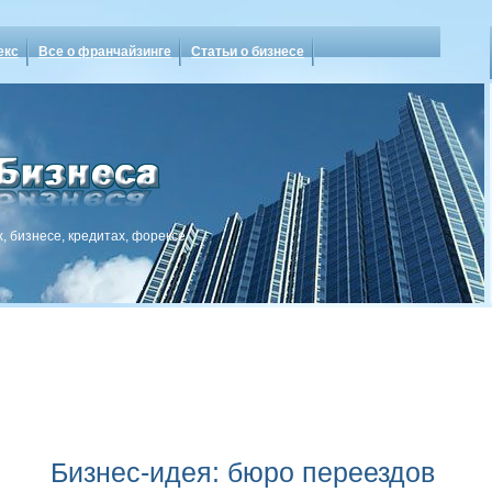
екс
Все о франчайзинге
Статьи о бизнесе
, бизнесе, кредитах, форексе
Бизнес-идея: бюро переездов