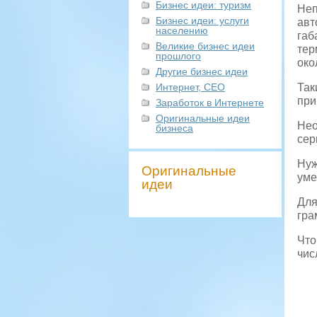
Бизнес идеи: туризм
Неп
Бизнес идеи: услуги
авт
населению
габ
Великие бизнес идеи
тер
прошлого
око
Другие бизнес идеи
Интернет, СЕО
Так
при
Заработок в Интернете
Оригинальные идеи
Нео
бизнеса
сер
Нуж
Оригинальные
уме
идеи
Для
гра
Что
чис