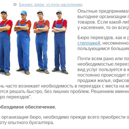
Бизнес идеи: услуги населению
Опытные предпринимател
выгоднее организации п
товаров. Если какой-ли
у
населения, то он всег
Бюро переездов, как и
стеллажей
, несомненно
пользующимся большим
Почти всем рано или по
необходимостью переез
вид услуг пользуется в
постоянно происходит 
продажи жилья, офисов
нь часто возникает необходимость в переездах с места на 
ется решать быстро, без лишних проблем. Решением именно
ро переездов”.
бходимое обеспечение.
 организации бюро, необходимо прежде всего приобрести 
оту опытного бухгалтера.