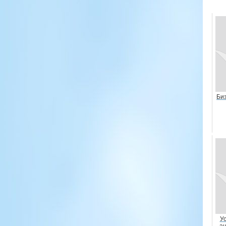
Биз
У