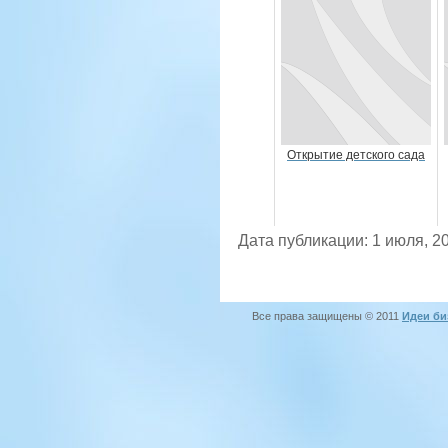
Открытие детского сада
Дата публикации: 1 июля, 2
Все права защищены © 2011
Идеи би