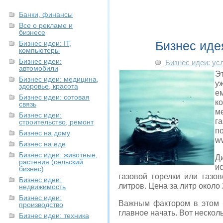
Банки, финансы
Все о рекламе и
бизнесе
Бизнес иде
Бизнес идеи: IT,
компьютеры
Бизнес идеи:
Бизнес идеи: ус
автомобили
Э
Бизнес идеи: медицина,
у
здоровье, красота
е
Бизнес идеи: сотовая
к
связь
м
Бизнес идеи:
г
строительство, ремонт
п
Бизнес на дому
ww
Бизнес на еде
Бизнес идеи: животные,
Д
растения (сельский
и
бизнес)
газовой горелки или газо
Бизнес идеи:
литров. Цена за литр около 
недвижимость
Бизнес идеи:
Важным фактором в этом б
производство
главное начать. Вот неско
Бизнес идеи: техника