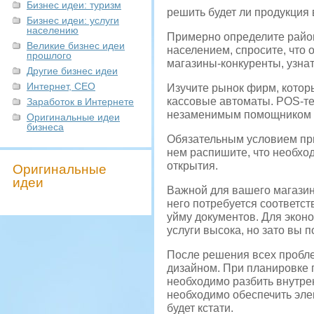
Бизнес идеи: туризм
решить будет ли продукция
Бизнес идеи: услуги
населению
Примерно определите район
Великие бизнес идеи
населением, спросите, что 
прошлого
магазины-конкуренты, узнать
Другие бизнес идеи
Интернет, СЕО
Изучите рынок фирм, котор
кассовые автоматы. POS-т
Заработок в Интернете
незаменимым помощником у
Оригинальные идеи
бизнеса
Обязательным условием при
нем распишите, что необход
открытия.
Оригинальные
идеи
Важной для вашего магазина
него потребуется соответс
уйму документов. Для экон
услуги высока, но зато вы 
После решения всех пробле
дизайном. При планировке п
необходимо разбить внутрен
необходимо обеспечить эле
будет кстати.