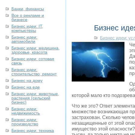
Банки, финансы
Все о рекламе и
бизнесе
Бизнес иде
Бизнес идеи: IT,
компьютеры
Бизнес идеи:
Бизнес идеи: ус
автомобили
Че
Бизнес идеи: медицина,
эт
здоровье, красота
Да
Бизнес идеи: сотовая
по
связь
ка
Бизнес идеи:
пр
строительство, ремонт
Бизнес на дому
Од
Бизнес на еде
об
Бизнес идеи: животные,
которой мало кто подозревае
растения (сельский
бизнес)
Что же это? Ответ элемента
Бизнес идеи:
множестве возникающая при 
недвижимость
застрахован. Сколько чело
Бизнес идеи:
незащищенные от этой опас
производство
имущество этой опасности? 
Бизнес идеи: техника
тысяч, да только никто не м