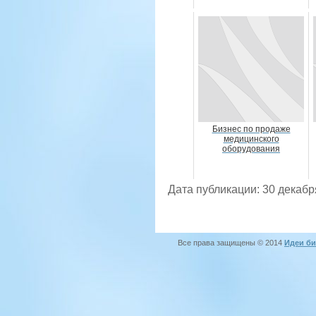
Бизнес по продаже
медицинского
оборудования
Дата публикации: 30 декабр
Все права защищены © 2014
Идеи би