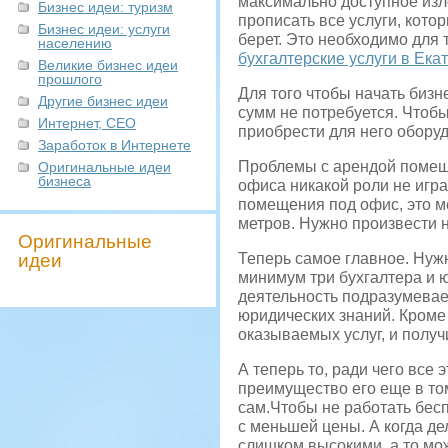
максимально доступное изл
Бизнес идеи: туризм
прописать все услуги, кото
Бизнес идеи: услуги
берет. Это необходимо для
населению
бухгалтерские услуги в Ека
Великие бизнес идеи
прошлого
Для того чтобы начать биз
Другие бизнес идеи
сумм не потребуется. Чтоб
Интернет, СЕО
приобрести для него обору
Заработок в Интернете
Проблемы с арендой помеще
Оригинальные идеи
бизнеса
офиса никакой роли не игра
помещения под офис, это м
метров. Нужно произвести 
Оригинальные
идеи
Теперь самое главное. Нуж
минимум три бухгалтера и 
деятельность подразумевает
юридических знаний. Кроме
оказываемых услуг, и полу
А теперь то, ради чего все
преимущество его еще в то
сам.Чтобы не работать бес
с меньшей цены. А когда де
слишком высокими, а то мож