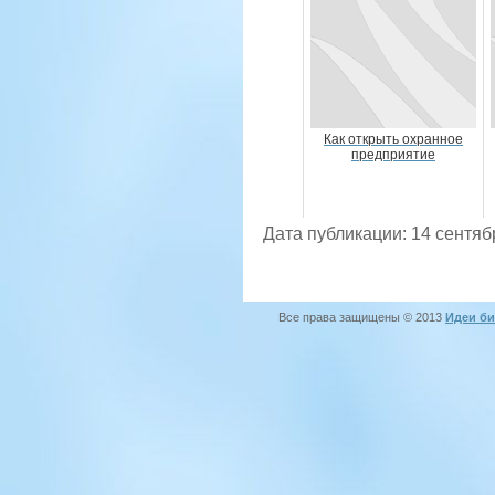
Как открыть охранное
предприятие
Дата публикации: 14 сентяб
Все права защищены © 2013
Идеи би