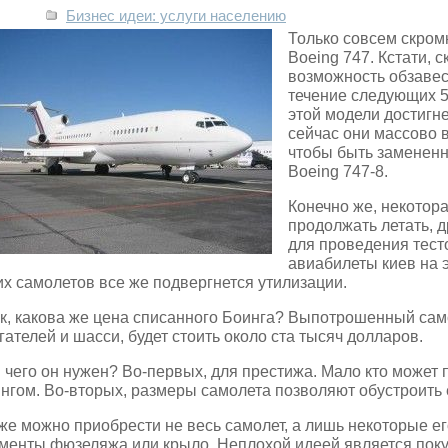
Бизнес идеи: услуги населению
Только совсем скром
Boeing 747. Кстати, 
возможность обзавест
течение следующих 5
этой модели достигне
сейчас они массово 
чтобы быть замененн
Boeing 747-8.
Конечно же, некотора
продолжать летать, 
для проведения тест
авиабилеты киев на 
их самолетов все же подвергнется утилизации.
к, какова же цена списанного Боинга? Выпотрошенный само
гателей и шасси, будет стоить около ста тысяч долларов.
 чего он нужен? Во-первых, для престижа. Мало кто может
нгом. Во-вторых, размеры самолета позволяют обустроить е
же можно приобрести не весь самолет, а лишь некоторые е
менты фюзеляжа или крыло. Неплохой идеей является поку