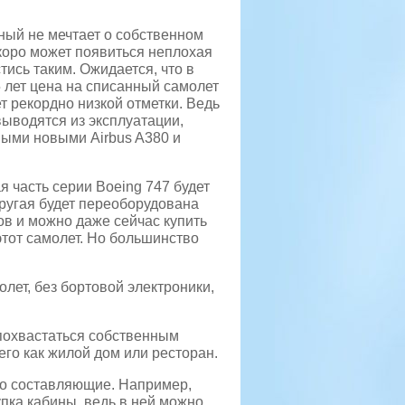
ный не мечтает о собственном
скоро может появиться неплохая
ись таким. Ожидается, что в
 лет цена на списанный самолет
т рекордно низкой отметки. Ведь
выводятся из эксплуатации,
ыми новыми Airbus A380 и
я часть серии Boeing 747 будет
другая будет переоборудована
ов и можно даже сейчас купить
этот самолет. Но большинство
лет, без бортовой электроники,
 похвастаться собственным
го как жилой дом или ресторан.
го составляющие. Например,
пка кабины, ведь в ней можно