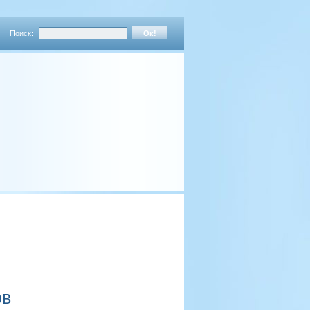
Поиск:
ов