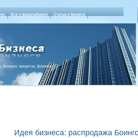
екс
Все о франчайзинге
Статьи о бизнесе
, бизнесе, кредитах, форексе
Идея бизнеса: распродажа Боинг